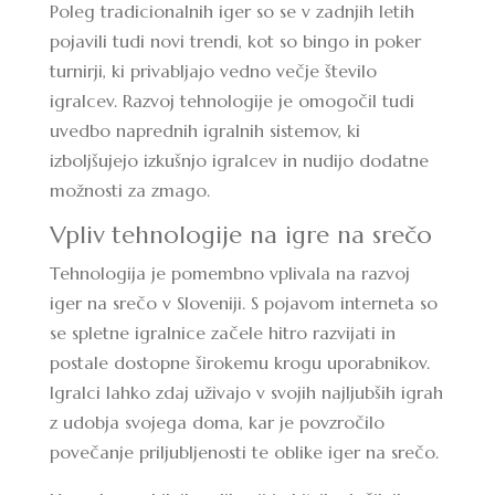
Poleg tradicionalnih iger so se v zadnjih letih
pojavili tudi novi trendi, kot so bingo in poker
turnirji, ki privabljajo vedno večje število
igralcev. Razvoj tehnologije je omogočil tudi
uvedbo naprednih igralnih sistemov, ki
izboljšujejo izkušnjo igralcev in nudijo dodatne
možnosti za zmago.
Vpliv tehnologije na igre na srečo
Tehnologija je pomembno vplivala na razvoj
iger na srečo v Sloveniji. S pojavom interneta so
se spletne igralnice začele hitro razvijati in
postale dostopne širokemu krogu uporabnikov.
Igralci lahko zdaj uživajo v svojih najljubših igrah
z udobja svojega doma, kar je povzročilo
povečanje priljubljenosti te oblike iger na srečo.