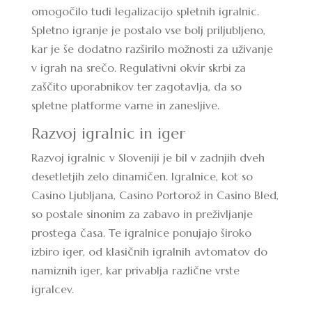
omogočilo tudi legalizacijo spletnih igralnic.
Spletno igranje je postalo vse bolj priljubljeno,
kar je še dodatno razširilo možnosti za uživanje
v igrah na srečo. Regulativni okvir skrbi za
zaščito uporabnikov ter zagotavlja, da so
spletne platforme varne in zanesljive.
Razvoj igralnic in iger
Razvoj igralnic v Sloveniji je bil v zadnjih dveh
desetletjih zelo dinamičen. Igralnice, kot so
Casino Ljubljana, Casino Portorož in Casino Bled,
so postale sinonim za zabavo in preživljanje
prostega časa. Te igralnice ponujajo široko
izbiro iger, od klasičnih igralnih avtomatov do
namiznih iger, kar privablja različne vrste
igralcev.