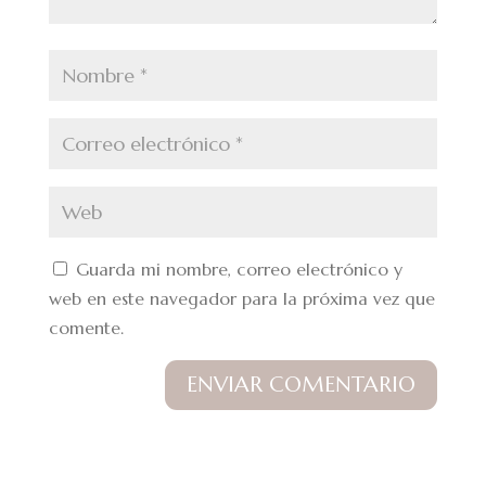
Guarda mi nombre, correo electrónico y
web en este navegador para la próxima vez que
comente.