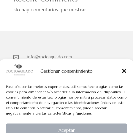
No hay comentarios que mostrar.
info@rocioaguado.com

955 467 324

Gestionar consentimiento
Paseo de Cristina Nº 3 entreplanta, Sevilla 41001

Para ofrecer las mejores experiencias, utilizamos tecnologías como las
cookies para almacenar y/o acceder a la información del dispositivo. El
consentimiento de estas tecnologías nos permitirá procesar datos como
Políticas de Cookies
el comportamiento de navegación o las identificaciones únicas en este
Políticas de Privacidad
sitio. No consentir o retirar el consentimiento, puede afectar
negativamente a ciertas características y funciones.
Aviso Legal
Aceptar