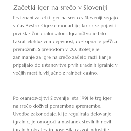
Začetki iger na srečo v Sloveniji
Prvi znani začetki iger na srečo v Sloveniji segajo
v čas Avstro-Ogrske monarhije, ko so se pojavili
prvi klasični igralni saloni. Igralništvo je bilo
takrat ekskluzivna dejavnost, dostopna le peščici
premožnih. S prehodom v 20. stoletje je
zanimanje za igre na srečo začelo rasti, kar je
pripeljalo do ustanovitve prvih uradnih igralnic v
večjih mestih, vključno z
rainbet casino
.
Po osamosvojitvi Slovenije leta 1991 je trg iger
na srečo doživel pomembne spremembe.
Uvedba zakonodaje, ki je regulirala delovanje
igralnic, je omogočila nastanek številnih novih
igralnih obratov in pospešila razvoj industrije