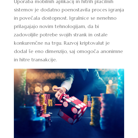
Uporaba mobilnih aplikacij in hitrih plačilnih
sistemov je dodatno poenostavila proces igranja
in povečala dostopnost. Igralnice se nenehno
prilagajajo novim tehnologijam, da bi
zadovoljile potrebe svojih strank in ostale
konkurenčne na trgu. Razvoj kriptovalut je
dodal še eno dimenzijo, saj omogoča anonimne
in hitre transakcije.