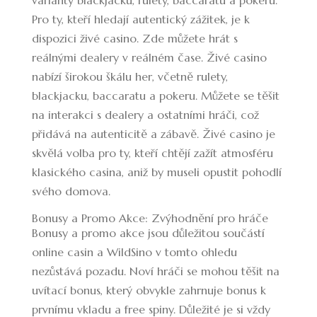
varianty blackjacku, rulety, baccaratu a pokeru.
Pro ty, kteří hledají autentický zážitek, je k
dispozici živé casino. Zde můžete hrát s
reálnými dealery v reálném čase. Živé casino
nabízí širokou škálu her, včetně rulety,
blackjacku, baccaratu a pokeru. Můžete se těšit
na interakci s dealery a ostatními hráči, což
přidává na autenticitě a zábavě. Živé casino je
skvělá volba pro ty, kteří chtějí zažít atmosféru
klasického casina, aniž by museli opustit pohodlí
svého domova.
Bonusy a Promo Akce: Zvýhodnění pro hráče
Bonusy a promo akce jsou důležitou součástí
online casin a WildSino v tomto ohledu
nezůstává pozadu. Noví hráči se mohou těšit na
uvítací bonus, který obvykle zahrnuje bonus k
prvnímu vkladu a free spiny. Důležité je si vždy