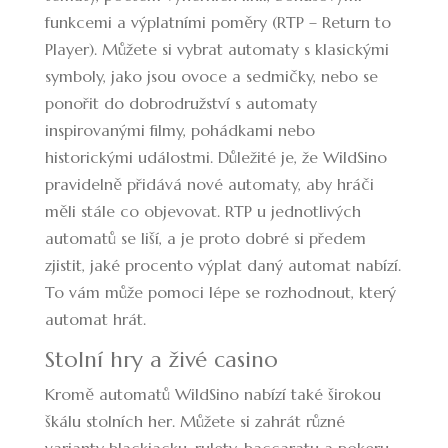
funkcemi a výplatními poměry (RTP – Return to
Player). Můžete si vybrat automaty s klasickými
symboly, jako jsou ovoce a sedmičky, nebo se
ponořit do dobrodružství s automaty
inspirovanými filmy, pohádkami nebo
historickými událostmi. Důležité je, že WildSino
pravidelně přidává nové automaty, aby hráči
měli stále co objevovat. RTP u jednotlivých
automatů se liší, a je proto dobré si předem
zjistit, jaké procento výplat daný automat nabízí.
To vám může pomoci lépe se rozhodnout, který
automat hrát.
Stolní hry a živé casino
Kromě automatů WildSino nabízí také širokou
škálu stolních her. Můžete si zahrát různé