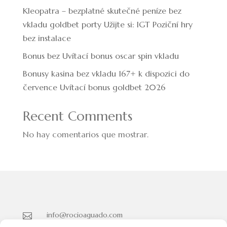
Kleopatra – bezplatné skutečné peníze bez
vkladu goldbet porty Užijte si: IGT Poziční hry
bez instalace
Bonus bez Uvítací bonus oscar spin vkladu
Bonusy kasina bez vkladu 167+ k dispozici do
července Uvítací bonus goldbet 2026
Recent Comments
No hay comentarios que mostrar.
info@rocioaguado.com
