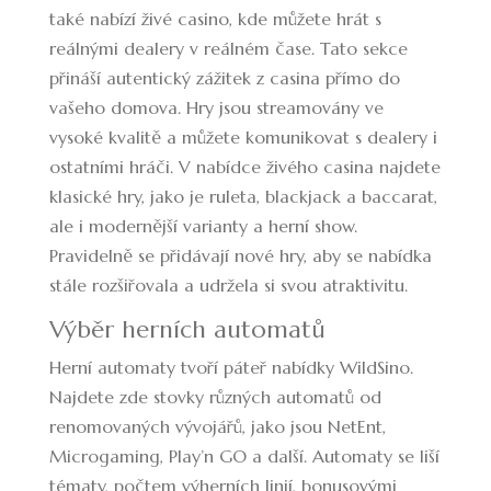
také nabízí živé casino, kde můžete hrát s
reálnými dealery v reálném čase. Tato sekce
přináší autentický zážitek z casina přímo do
vašeho domova. Hry jsou streamovány ve
vysoké kvalitě a můžete komunikovat s dealery i
ostatními hráči. V nabídce živého casina najdete
klasické hry, jako je ruleta, blackjack a baccarat,
ale i modernější varianty a herní show.
Pravidelně se přidávají nové hry, aby se nabídka
stále rozšiřovala a udržela si svou atraktivitu.
Výběr herních automatů
Herní automaty tvoří páteř nabídky WildSino.
Najdete zde stovky různých automatů od
renomovaných vývojářů, jako jsou NetEnt,
Microgaming, Play’n GO a další. Automaty se liší
tématy, počtem výherních linií, bonusovými