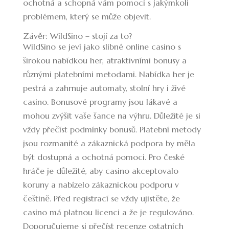
ochotná a schopná vám pomoci s jakýmkoli
problémem, který se může objevit.
Závěr: WildSino – stojí za to?
WildSino se jeví jako slibné online casino s
širokou nabídkou her, atraktivními bonusy a
různými platebními metodami. Nabídka her je
pestrá a zahrnuje automaty, stolní hry i živé
casino. Bonusové programy jsou lákavé a
mohou zvýšit vaše šance na výhru. Důležité je si
vždy přečíst podmínky bonusů. Platební metody
jsou rozmanité a zákaznická podpora by měla
být dostupná a ochotná pomoci. Pro české
hráče je důležité, aby casino akceptovalo
koruny a nabízelo zákaznickou podporu v
češtině. Před registrací se vždy ujistěte, že
casino má platnou licenci a že je regulováno.
Doporučujeme si přečíst recenze ostatních