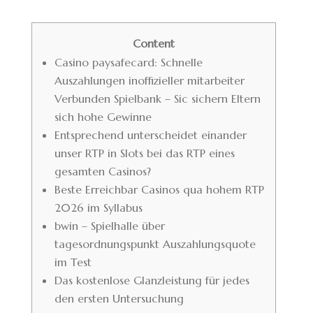
Content
Casino paysafecard: Schnelle
Auszahlungen inoffizieller mitarbeiter
Verbunden Spielbank – Sic sichern Eltern
sich hohe Gewinne
Entsprechend unterscheidet einander
unser RTP in Slots bei das RTP eines
gesamten Casinos?
Beste Erreichbar Casinos qua hohem RTP
2026 im Syllabus
bwin – Spielhalle über
tagesordnungspunkt Auszahlungsquote
im Test
Das kostenlose Glanzleistung für jedes
den ersten Untersuchung