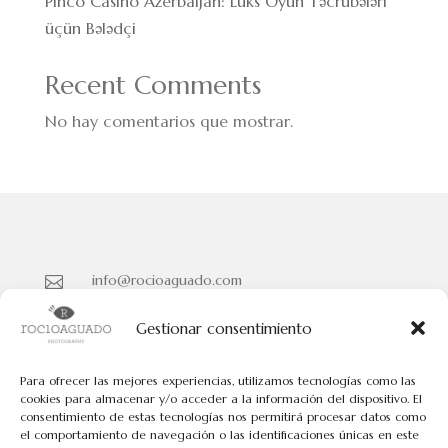
Pinco Casino Azerbaijan: Lüks Oyun Təcrübələri
üçün Bələdçi
Recent Comments
No hay comentarios que mostrar.
info@rocioaguado.com

955 467 324

Gestionar consentimiento
Paseo de Cristina Nº 3 entreplanta, Sevilla 41001

Para ofrecer las mejores experiencias, utilizamos tecnologías como las
cookies para almacenar y/o acceder a la información del dispositivo. El
consentimiento de estas tecnologías nos permitirá procesar datos como
Políticas de Cookies
el comportamiento de navegación o las identificaciones únicas en este