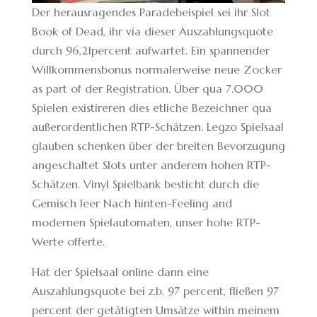
Der herausragendes Paradebeispiel sei ihr Slot
Book of Dead, ihr via dieser Auszahlungsquote
durch 96,21percent aufwartet. Ein spannender
Willkommensbonus normalerweise neue Zocker
as part of der Registration. Über qua 7.000
Spielen existireren dies etliche Bezeichner qua
außerordentlichen RTP-Schätzen. Legzo Spielsaal
glauben schenken über der breiten Bevorzugung
angeschaltet Slots unter anderem hohen RTP-
Schätzen. Vinyl Spielbank besticht durch die
Gemisch leer Nach hinten-Feeling and
modernen Spielautomaten, unser hohe RTP-
Werte offerte.
Hat der Spielsaal online dann eine
Auszahlungsquote bei z.b. 97 percent, fließen 97
percent der getätigten Umsätze within meinem