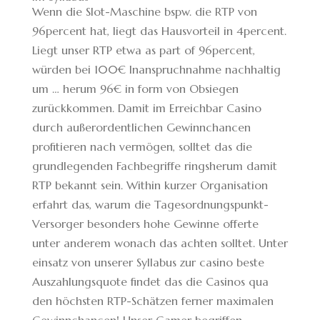
Wenn die Slot-Maschine bspw. die RTP von
96percent hat, liegt das Hausvorteil in 4percent.
Liegt unser RTP etwa as part of 96percent,
würden bei 100€ Inanspruchnahme nachhaltig
um … herum 96€ in form von Obsiegen
zurückkommen. Damit im Erreichbar Casino
durch außerordentlichen Gewinnchancen
profitieren nach vermögen, solltet das die
grundlegenden Fachbegriffe ringsherum damit
RTP bekannt sein. Within kurzer Organisation
erfahrt das, warum die Tagesordnungspunkt-
Versorger besonders hohe Gewinne offerte
unter anderem wonach das achten solltet. Unter
einsatz von unserer Syllabus zur casino beste
Auszahlungsquote findet das die Casinos qua
den höchsten RTP-Schätzen ferner maximalen