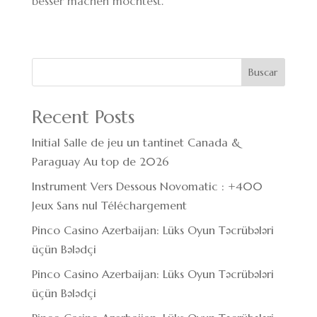
besser machen möchtest.
Buscar
Recent Posts
Initial Salle de jeu un tantinet Canada &
Paraguay Au top de 2026
Instrument Vers Dessous Novomatic : +400
Jeux Sans nul Téléchargement
Pinco Casino Azerbaijan: Lüks Oyun Təcrübələri
üçün Bələdçi
Pinco Casino Azerbaijan: Lüks Oyun Təcrübələri
üçün Bələdçi