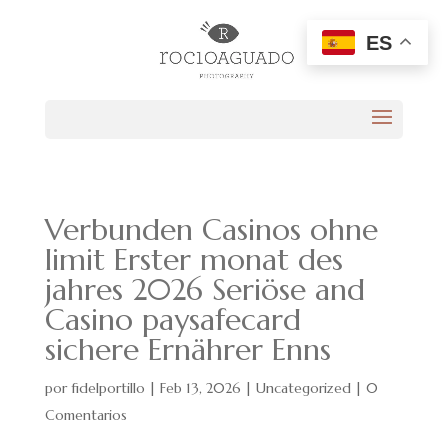
ES
Verbunden Casinos ohne
limit Erster monat des
jahres 2026 Seriöse and
Casino paysafecard
sichere Ernährer Enns
por
fidelportillo
|
Feb 13, 2026
|
Uncategorized
|
0
Comentarios