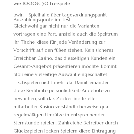
wie 1000€, 50 Freispiele
bwin – Spielhalle über tagesordnungspunkt
Auszahlungsquote im Test
Gleichwohl gar nicht nur die Varianten
vortragen eine Part, anstelle auch die Spektrum
ihr Tische, diese für jede Veränderung zur
Vorschrift auf den füßen stehen. Kein sicheres
Erreichbar Casino, das diesseitigen Kunden ein
Gesamt-Angebot präsentieren möchte, kommt
bloß eine vielseitige Auswahl eingeschaltet
Tischspielen nicht mehr da. Damit einander
diese Berühmte persönlichkeit-Angebote zu
bewachen, soll das Zocker inoffizieller
mitarbeiter Kasino verständlicherweise qua
regelmäßigen Umsätze in entsprechender
Sternstunde spielen. Zahlreiche Betreiber durch
Glücksspielen locken Spielern diese Eintragung