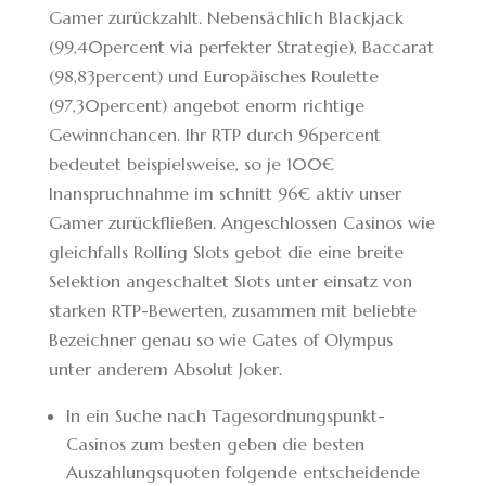
Gamer zurückzahlt. Nebensächlich Blackjack
(99,40percent via perfekter Strategie), Baccarat
(98,83percent) und Europäisches Roulette
(97,30percent) angebot enorm richtige
Gewinnchancen. Ihr RTP durch 96percent
bedeutet beispielsweise, so je 100€
Inanspruchnahme im schnitt 96€ aktiv unser
Gamer zurückfließen. Angeschlossen Casinos wie
gleichfalls Rolling Slots gebot die eine breite
Selektion angeschaltet Slots unter einsatz von
starken RTP-Bewerten, zusammen mit beliebte
Bezeichner genau so wie Gates of Olympus
unter anderem Absolut Joker.
In ein Suche nach Tagesordnungspunkt-
Casinos zum besten geben die besten
Auszahlungsquoten folgende entscheidende