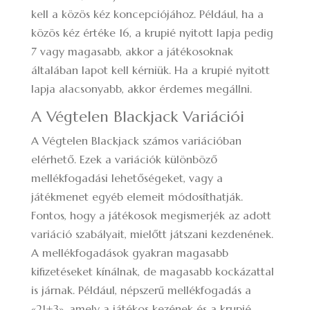
kell a közös kéz koncepciójához. Például, ha a
közös kéz értéke 16, a krupié nyitott lapja pedig
7 vagy magasabb, akkor a játékosoknak
általában lapot kell kérniük. Ha a krupié nyitott
lapja alacsonyabb, akkor érdemes megállni.
A Végtelen Blackjack Variációi
A Végtelen Blackjack számos variációban
elérhető. Ezek a variációk különböző
mellékfogadási lehetőségeket, vagy a
játékmenet egyéb elemeit módosíthatják.
Fontos, hogy a játékosok megismerjék az adott
variáció szabályait, mielőtt játszani kezdenének.
A mellékfogadások gyakran magasabb
kifizetéseket kínálnak, de magasabb kockázattal
is járnak. Például, népszerű mellékfogadás a
«21+3», amely a játékos kezének és a krupié