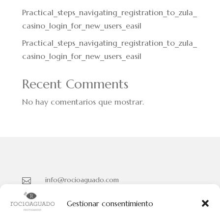
Practical_steps_navigating_registration_to_zula_
casino_login_for_new_users_easil
Practical_steps_navigating_registration_to_zula_
casino_login_for_new_users_easil
Recent Comments
No hay comentarios que mostrar.
info@rocioaguado.com

955 467 324

Gestionar consentimiento
Paseo de Cristina Nº 3 entreplanta, Sevilla 41001
