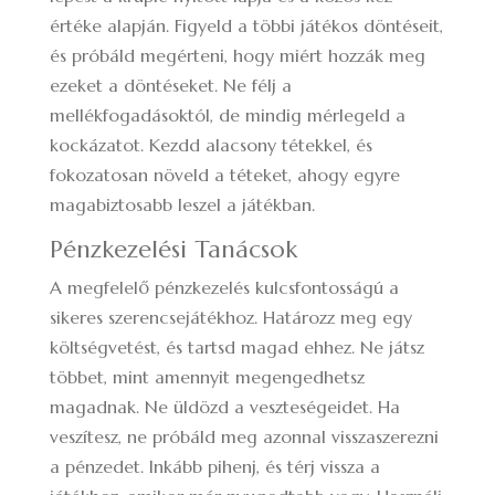
értéke alapján. Figyeld a többi játékos döntéseit,
és próbáld megérteni, hogy miért hozzák meg
ezeket a döntéseket. Ne félj a
mellékfogadásoktól, de mindig mérlegeld a
kockázatot. Kezdd alacsony tétekkel, és
fokozatosan növeld a téteket, ahogy egyre
magabiztosabb leszel a játékban.
Pénzkezelési Tanácsok
A megfelelő pénzkezelés kulcsfontosságú a
sikeres szerencsejátékhoz. Határozz meg egy
költségvetést, és tartsd magad ehhez. Ne játsz
többet, mint amennyit megengedhetsz
magadnak. Ne üldözd a veszteségeidet. Ha
veszítesz, ne próbáld meg azonnal visszaszerezni
a pénzedet. Inkább pihenj, és térj vissza a