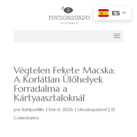
ES
Végtelen Fekete Macska:
A Korlátlan Ülőhelyek
Forradalma a
Kártyaasztaloknál
por
fidelportillo
|
Ene 11, 2026
|
Uncategorized
|
0
Comentarios