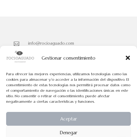
info@rocioaguado.com

955 467 324

Gestionar consentimiento
Paseo de Cristina Nº 3 entreplanta, Sevilla 41001

Para ofrecer las mejores experiencias, utilizamos tecnologías como las
cookies para almacenar y/o acceder a la información del dispositivo. El
consentimiento de estas tecnologías nos permitirá procesar datos como
Políticas de Cookies
el comportamiento de navegación o las identificaciones únicas en este
Políticas de Privacidad
sitio. No consentir o retirar el consentimiento, puede afectar
negativamente a ciertas características y funciones.
Aviso Legal
Aceptar
Todos los contenidos tienen el © de Rocio Aguado.
Denegar