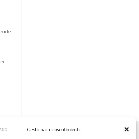
dende
ter
Gestionar consentimiento