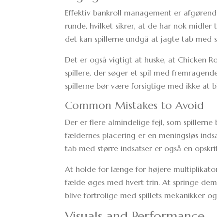
Effektiv bankroll management er afgørende 
runde, hvilket sikrer, at de har nok midler 
det kan spillerne undgå at jagte tab med s
Det er også vigtigt at huske, at Chicken Ro
spillere, der søger et spil med fremragen
spillerne bør være forsigtige med ikke at bl
Common Mistakes to Avoid
Der er flere almindelige fejl, som spillern
fældernes placering er en meningsløs indsats
tab med større indsatser er også en opskrif
At holde for længe for højere multiplikat
fælde øges med hvert trin. At springe dem
blive fortrolige med spillets mekanikker o
Visuals and Performance