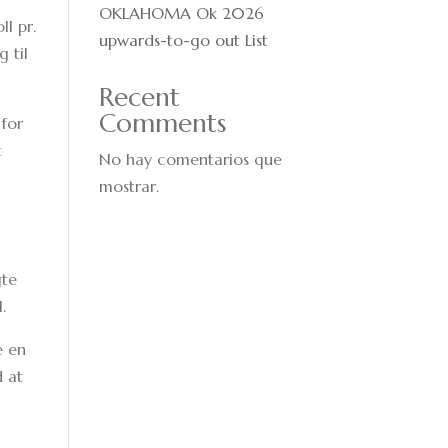
OKLAHOMA Ok 2026
l pr.
upwards-to-go out List
g til
Recent
Comments
 for
t
No hay comentarios que
mostrar.
gte
.
e en
d at