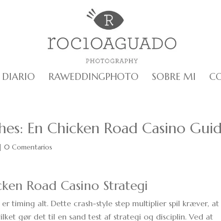
DIARIO
RAWEDDINGPHOTO
SOBRE MI
C
hes: En Chicken Road Casino Gui
|
0 Comentarios
cken Road Casino Strategi
r timing alt. Dette crash-style step multiplier spil kræver, at
ilket gør det til en sand test af strategi og disciplin. Ved at