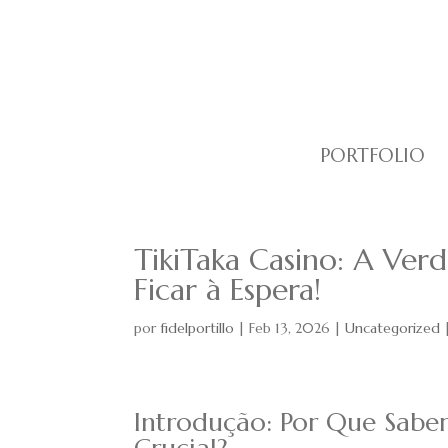
PORTFOLIO
TikiTaka Casino: A Ve
Ficar à Espera!
por
fidelportillo
|
Feb 13, 2026
|
Uncategorized
Introdução: Por Que Saber