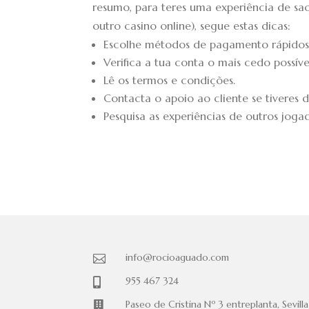
resumo, para teres uma experiência de sa
outro casino online), segue estas dicas:
Escolhe métodos de pagamento rápidos (
Verifica a tua conta o mais cedo possíve
Lê os termos e condições.
Contacta o apoio ao cliente se tiveres d
Pesquisa as experiências de outros joga
info@rocioaguado.com

955 467 324

Paseo de Cristina Nº 3 entreplanta, Sevilla
