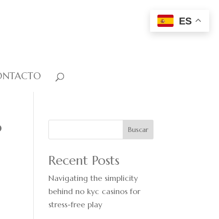
ES
ONTACTO
o
Buscar
Recent Posts
Navigating the simplicity
behind no kyc casinos for
stress-free play