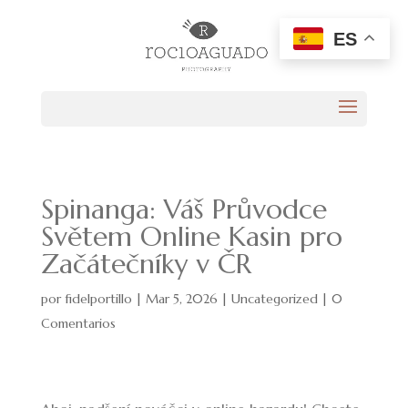
ES
Spinanga: Váš Průvodce
Světem Online Kasin pro
Začátečníky v ČR
por
fidelportillo
|
Mar 5, 2026
|
Uncategorized
|
0
Comentarios