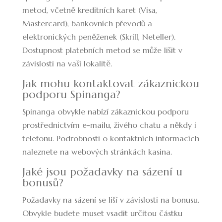
metod, včetně kreditních karet (Visa,
Mastercard), bankovních převodů a
elektronických peněženek (Skrill, Neteller).
Dostupnost platebních metod se může lišit v
závislosti na vaší lokalitě.
Jak mohu kontaktovat zákaznickou
podporu Spinanga?
Spinanga obvykle nabízí zákaznickou podporu
prostřednictvím e-mailu, živého chatu a někdy i
telefonu. Podrobnosti o kontaktních informacích
naleznete na webových stránkách kasina.
Jaké jsou požadavky na sázení u
bonusů?
Požadavky na sázení se liší v závislosti na bonusu.
Obvykle budete muset vsadit určitou částku