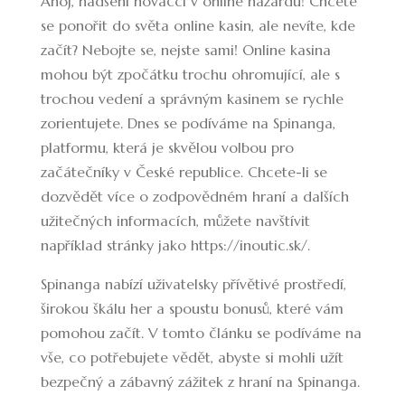
Ahoj, nadšení nováčci v online hazardu! Chcete
se ponořit do světa online kasin, ale nevíte, kde
začít? Nebojte se, nejste sami! Online kasina
mohou být zpočátku trochu ohromující, ale s
trochou vedení a správným kasinem se rychle
zorientujete. Dnes se podíváme na Spinanga,
platformu, která je skvělou volbou pro
začátečníky v České republice. Chcete-li se
dozvědět více o zodpovědném hraní a dalších
užitečných informacích, můžete navštívit
například stránky jako
https://inoutic.sk/
.
Spinanga nabízí uživatelsky přívětivé prostředí,
širokou škálu her a spoustu bonusů, které vám
pomohou začít. V tomto článku se podíváme na
vše, co potřebujete vědět, abyste si mohli užít
bezpečný a zábavný zážitek z hraní na Spinanga.