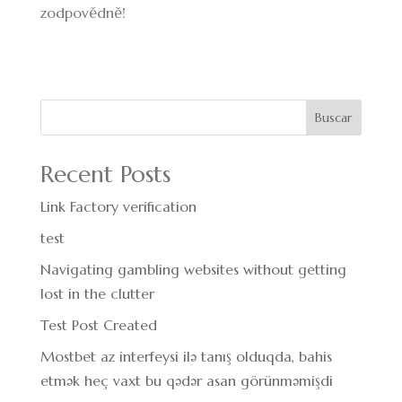
zodpovědně!
Buscar
Recent Posts
Link Factory verification
test
Navigating gambling websites without getting
lost in the clutter
Test Post Created
Mostbet az interfeysi ilə tanış olduqda, bahis
etmək heç vaxt bu qədər asan görünməmişdi