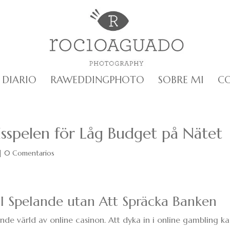
DIARIO
RAWEDDINGPHOTO
SOBRE MI
C
dsspelen för Låg Budget på Nätet
|
0 Comentarios
ill Spelande utan Att Spräcka Banken
ande värld av online casinon. Att dyka in i online gambling k