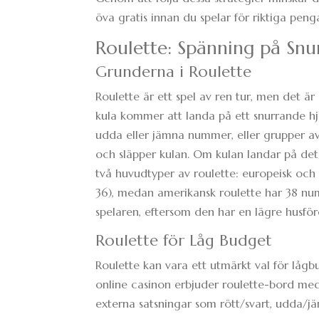
öva gratis innan du spelar för riktiga peng
Roulette: Spänning på Snu
Grunderna i Roulette
Roulette är ett spel av ren tur, men det är
kula kommer att landa på ett snurrande hjul.
udda eller jämna nummer, eller grupper av 
och släpper kulan. Om kulan landar på det
två huvudtyper av roulette: europeisk och
36), medan amerikansk roulette har 38 num
spelaren, eftersom den har en lägre husför
Roulette för Låg Budget
Roulette kan vara ett utmärkt val för lågb
online casinon erbjuder roulette-bord med
externa satsningar som rött/svart, udda/