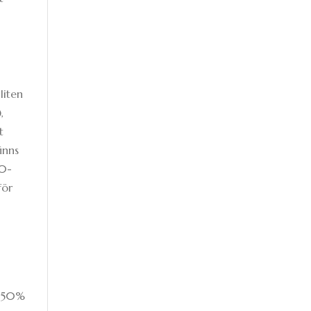
liten
,
t
inns
(0-
för
n 50%