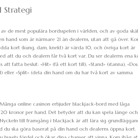
 Strategi
t av de mest populära bordsspelen i världen, och av goda skäl
 en hand som är närmare 21 än dealerns, utan att gå över. Ko
klädda kort (kung, dam, knekt) är värda 10, och övriga kort är
ed att du och dealern får två kort var. Du ser dealerns ena ko
t fatta beslut: «Hit» (få ett kort till), «Stand» (stanna), «Do
ll) eller «Split» (dela din hand om du har två kort av samma
e. Många online casinon erbjuder blackjack-bord med låga
r 20 kronor per hand. Det betyder att du kan spela länge och
 Nyckeln till framgång i blackjack är att lära sig grundlägga
 vad du ska göra baserat på din hand och dealerns öppna kort.
u husets fördel och ökar dina chanser att vinna. Kom ihåg at