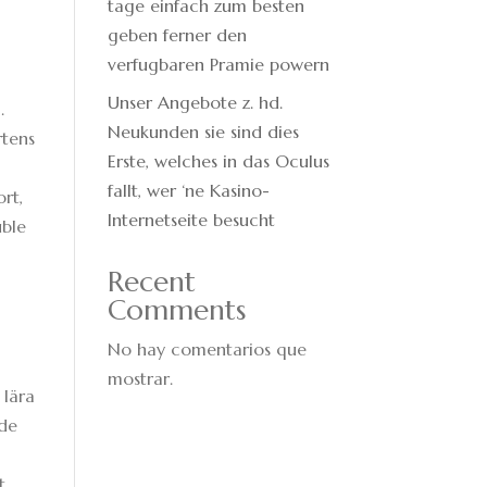
tage einfach zum besten
geben ferner den
verfugbaren Pramie powern
Unser Angebote z. hd.
.
Neukunden sie sind dies
rtens
Erste, welches in das Oculus
fallt, wer ‘ne Kasino-
rt,
Internetseite besucht
uble
Recent
Comments
No hay comentarios que
mostrar.
 lära
nde
t