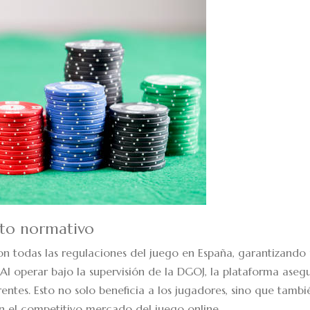
nto normativo
n todas las regulaciones del juego en España, garantizando
 Al operar bajo la supervisión de la DGOJ, la plataforma aseg
rentes. Esto no solo beneficia a los jugadores, sino que tambi
en el competitivo mercado del juego online.