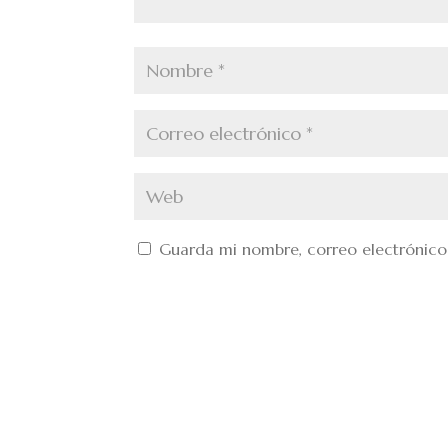
Guarda mi nombre, correo electrónico