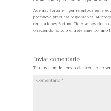
Además, Fortune Tiger se enfoca en la edu
promueve prácticas responsables. Al integ
regulaciones, Fortune Tiger se posiciona c
ofreciendo no solo entretenimiento, sino 
Enviar comentario
Tu dirección de correo electrónico no ser