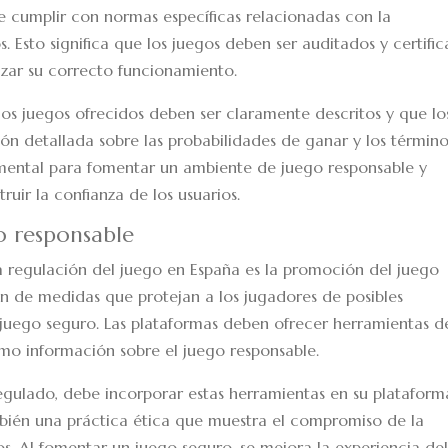
e cumplir con normas específicas relacionadas con la
. Esto significa que los juegos deben ser auditados y certifi
izar su correcto funcionamiento.
los juegos ofrecidos deben ser claramente descritos y que lo
n detallada sobre las probabilidades de ganar y los término
mental para fomentar un ambiente de juego responsable y
ruir la confianza de los usuarios.
o responsable
a regulación del juego en España es la promoción del juego
ón de medidas que protejan a los jugadores de posibles
juego seguro. Las plataformas deben ofrecer herramientas d
omo información sobre el juego responsable.
regulado, debe incorporar estas herramientas en su plataform
ambién una práctica ética que muestra el compromiso de la
os. Al fomentar un juego seguro, se mejora la experiencia de