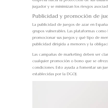
jugador y se minimizan los riesgos asocia
Publicidad y promoción de ju
La publicidad de juegos de azar en España
grupos vulnerables. Las plataformas como
promocionar sus juegos y qué tipo de mensa
publicidad dirigida a menores y la obligaci
Las campañas de marketing deben ser clara
cualquier promoción o bono que se ofrez
condiciones. Esto ayuda a fomentar un ju
establecidas por la DGOJ.