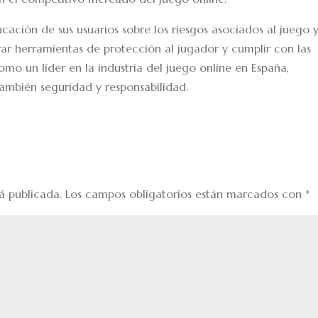
cación de sus usuarios sobre los riesgos asociados al juego 
rar herramientas de protección al jugador y cumplir con las
omo un líder en la industria del juego online en España,
también seguridad y responsabilidad.
á publicada.
Los campos obligatorios están marcados con
*