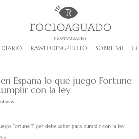
DIARIO
RAWEDDINGPHOTO
SOBRE MI
C
 en España lo que juego Fortune
umplir con la ley
ntarios
uego Fortune Tiger debe saber para cumplir con la ley
aña