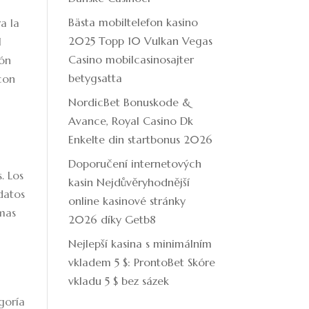
Bästa mobiltelefon kasino
a la
2025 Topp 10 Vulkan Vegas
l
Casino mobilcasinosajter
ión
betygsatta
con
NordicBet Bonuskode &
Avance, Royal Casino Dk
Enkelte din startbonus 2026
Doporučení internetových
. Los
kasin Nejdůvěryhodnější
datos
online kasinové stránky
rmas
2026 díky Getb8
Nejlepší kasina s minimálním
vkladem 5 $: ProntoBet Skóre
vkladu 5 $ bez sázek
goría