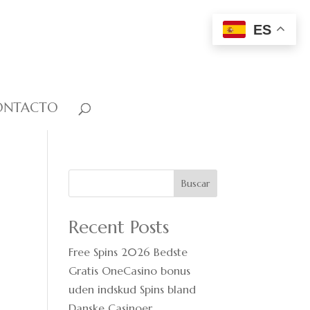
ES
ONTACTO
Buscar
Recent Posts
Free Spins 2026 Bedste
Gratis OneCasino bonus
uden indskud Spins bland
Danske Casinoer