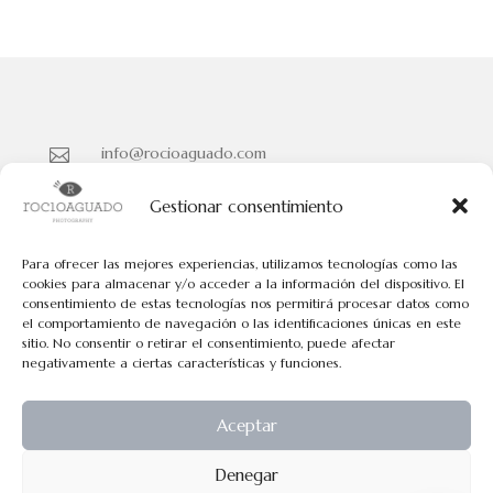
info@rocioaguado.com

955 467 324

Gestionar consentimiento
Paseo de Cristina Nº 3 entreplanta, Sevilla 41001

Para ofrecer las mejores experiencias, utilizamos tecnologías como las
cookies para almacenar y/o acceder a la información del dispositivo. El
consentimiento de estas tecnologías nos permitirá procesar datos como
Políticas de Cookies
el comportamiento de navegación o las identificaciones únicas en este
Políticas de Privacidad
sitio. No consentir o retirar el consentimiento, puede afectar
negativamente a ciertas características y funciones.
Aviso Legal
Aceptar
Todos los contenidos tienen el © de Rocio Aguado.
Denegar