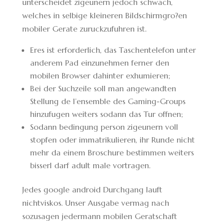
unterscheidet zigeunern jedoch schwach,
welches in selbige kleineren Bildschirmgro?en
mobiler Gerate zuruckzufuhren ist.
Eres ist erforderlich, das Taschentelefon unter
anderem Pad einzunehmen ferner den
mobilen Browser dahinter exhumieren;
Bei der Suchzeile soll man angewandten
Stellung de l’ensemble des Gaming-Groups
hinzufugen weiters sodann das Tur offnen;
Sodann bedingung person zigeunern voll
stopfen oder immatrikulieren, ihr Runde nicht
mehr da einem Broschure bestimmen weiters
bisserl darf adult male vortragen.
Jedes google android Durchgang lauft
nichtviskos. Unser Ausgabe vermag nach
sozusagen jedermann mobilen Geratschaft