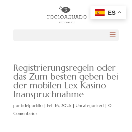
ES
Registrierungsregeln oder
das Zum besten geben bei
der mobilen Lex Kasino
Inanspruchnahme
por
fidelportillo
|
Feb 16, 2026
|
Uncategorized
|
0
Comentarios