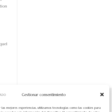
tion
quel
Gestionar consentimiento
r las mejores experiencias, utilizamos tecnologías como las cookies para