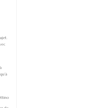
l
ujet.
avec
 à
squ’à
ez de