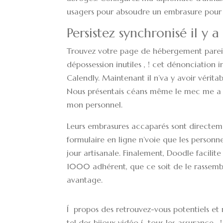
usagers pour absoudre un embrasure pour 
Persistez synchronisé il y 
Trouvez votre page de hébergement pareill
dépossession inutiles , ! cet dénonciation i
Calendly. Maintenant il n’va y avoir vérita
Nous présentais céans même le mec me a s
mon personnel.
Leurs embrasures accaparés sont directe
formulaire en ligne n’voie que les personn
jour artisanale. Finalement, Doodle facilite 
1000 adhérent, que ce soit de le rassembl
avantage.
Í propos des retrouvez-vous potentiels et
tel des bijoux vidéo í tous les assurance ,