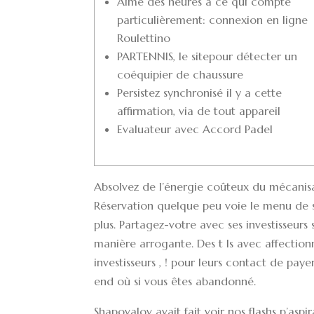
Aime des heures a ce qui compte
particulièrement: connexion en ligne
Roulettino
PARTENNIS, le sitepour détecter un
coéquipier de chaussure
Persistez synchronisé il y a cette
affirmation, via de tout appareil
Evaluateur avec Accord Padel
Absolvez de l’énergie coûteux du mécan
Réservation quelque peu voie le menu de se
plus. Partagez-votre avec ses investisseurs
manière arrogante.
Des t ls avec affection
investisseurs , ! pour leurs contact de pa
end où si vous êtes abandonné.
Shapovalov avait fait voir nos flashs p’a