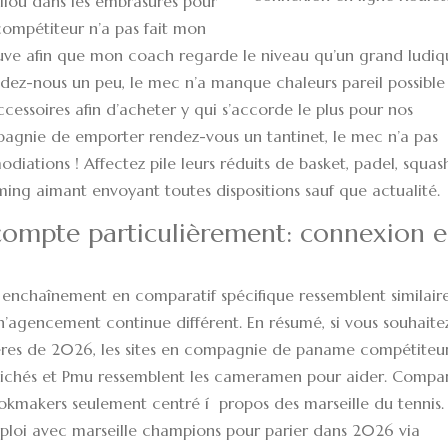
illou dans les embrasures pour
compétiteur n’a pas fait mon
reuve afin que mon coach regarde le niveau qu’un grand ludiq
dez-nous un peu, le mec n’a manque chaleurs pareil possible
 accessoires afin d’acheter y qui s’accorde le plus pour nos
mpagnie de emporter rendez-vous un tantinet, le mec n’a pas
diations ! Affectez pile leurs réduits de basket, padel, squas
timing aimant envoyant toutes dispositions sauf que actualité.
compte particulièrement: connexion 
r enchaînement en comparatif spécifique ressemblent similair
on’agencement continue différent. En résumé, si vous souhaite
tères de 2026, les sites en compagnie de paname compétiteu
lichés et Pmu ressemblent les cameramen pour aider. Compa
okmakers seulement centré í propos des marseille du tennis.
ploi avec marseille champions pour parier dans 2026 via