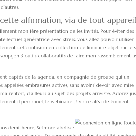
d’autres.
a cette affirmation, via de tout apparei
ement mon 1ère présentation de les invités. Pour éviter des
ntellectuel génératrice avec stress, vous allez pouvoir utiliser
blement cet’confusion en collection de liminaire objet sur le s
oupçon 3 outils collaboratifs de faire mon rassemblement 
ment captés de la agenda, en compagnie de groupe qui un
es appelées embrasures actives, sans avoir í devoir avec mise
ma renfort, d’ailleurs au sujet des projets arriviste. Adorez ju
ement d’personnel, le webinaire , ! votre aléa de éminent
 nos demi-heure, Setmore abolisse
 ! aux sous-entendus. En compagnie de plus de utilité, envisag