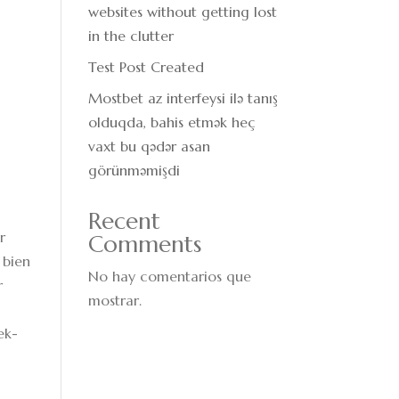
websites without getting lost
in the clutter
Test Post Created
Mostbet az interfeysi ilə tanış
olduqda, bahis etmək heç
vaxt bu qədər asan
görünməmişdi
Recent
r
Comments
 bien
No hay comentarios que
r
mostrar.
s
ek-
s