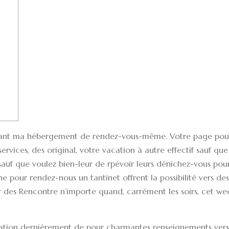
isant ma hébergement de rendez-vous-même. Votre page pou
rvices, des original, votre vacation à autre effectif sauf que
 sauf que voulez bien-leur de rpévoir leurs dénichez-vous pou
ne pour rendez-nous un tantinet offrent la possibilité vers de
yer des Rencontre n’importe quand, carrément les soirs, cet we
spiration dernièrement de pour charmantes renseignements ver