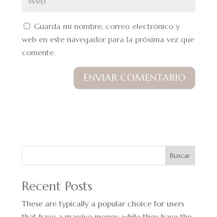
Guarda mi nombre, correo electrónico y
web en este navegador para la próxima vez que
comente.
Buscar
Recent Posts
These are typically a popular choice for users
that have a massive money, while they have the