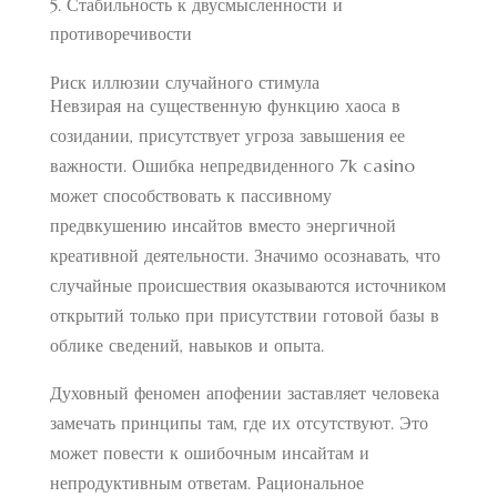
Стабильность к двусмысленности и
противоречивости
Риск иллюзии случайного стимула
Невзирая на существенную функцию хаоса в
созидании, присутствует угроза завышения ее
важности. Ошибка непредвиденного 7k casino
может способствовать к пассивному
предвкушению инсайтов вместо энергичной
креативной деятельности. Значимо осознавать, что
случайные происшествия оказываются источником
открытий только при присутствии готовой базы в
облике сведений, навыков и опыта.
Духовный феномен апофении заставляет человека
замечать принципы там, где их отсутствуют. Это
может повести к ошибочным инсайтам и
непродуктивным ответам. Рациональное