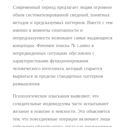
Современный период предлагает людям огромное
объем систематизированной сведений, понятных
методов и предсказуемых паттернов. Вместе с тем
именно в моменты спонтанности и
непредсказуемости возникают самые выдающиеся
концепции. Феномен поиска
7k casino
в
непредвиденных ситуациях обусловлен с
характеристиками функционирования
человеческого интеллекта, который старается
вырваться за пределы стандартных паттернов
размышления.
Психологические изыскания выявляют, что
созидательные индивидуумы часто испытывают
желание в новизне и неясности. Это объясняется
тем, что повседневные операции включают лишь
небольшие области мозга, тогда как неожиданные