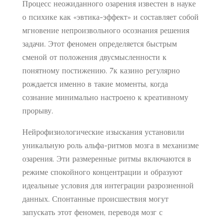
Процесс неожиданного озарения известен в науке
о психике как «эвтика-эффект» и составляет собой
мгновение непроизвольного осознания решения
задачи. Этот феномен определяется быстрым
сменой от положения двусмысленности к
понятному постижению. 7к казино регулярно
рождается именно в такие моменты, когда
сознание минимально настроено к креативному
прорыву.
Нейрофизиологические изыскания установили
уникальную роль альфа-ритмов мозга в механизме
озарения. Эти размеренные ритмы включаются в
режиме спокойного концентрации и образуют
идеальные условия для интеграции разрозненной
данных. Спонтанные происшествия могут
запускать этот феномен, переводя мозг с