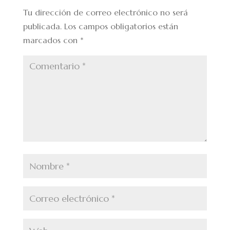
Tu dirección de correo electrónico no será
publicada.
Los campos obligatorios están
marcados con
*