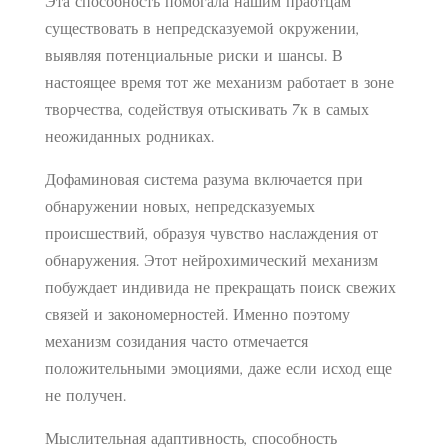
Эта способность помогала нашим праотцам
существовать в непредсказуемой окружении,
выявляя потенциальные риски и шансы. В
настоящее время тот же механизм работает в зоне
творчества, содействуя отыскивать 7к в самых
неожиданных родниках.
Дофаминовая система разума включается при
обнаружении новых, непредсказуемых
происшествий, образуя чувство наслаждения от
обнаружения. Этот нейрохимический механизм
побуждает индивида не прекращать поиск свежих
связей и закономерностей. Именно поэтому
механизм созидания часто отмечается
положительными эмоциями, даже если исход еще
не получен.
Мыслительная адаптивность, способность