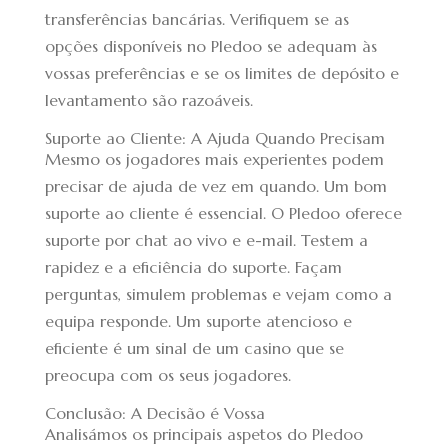
transferências bancárias. Verifiquem se as
opções disponíveis no Pledoo se adequam às
vossas preferências e se os limites de depósito e
levantamento são razoáveis.
Suporte ao Cliente: A Ajuda Quando Precisam
Mesmo os jogadores mais experientes podem
precisar de ajuda de vez em quando. Um bom
suporte ao cliente é essencial. O Pledoo oferece
suporte por chat ao vivo e e-mail. Testem a
rapidez e a eficiência do suporte. Façam
perguntas, simulem problemas e vejam como a
equipa responde. Um suporte atencioso e
eficiente é um sinal de um casino que se
preocupa com os seus jogadores.
Conclusão: A Decisão é Vossa
Analisámos os principais aspetos do Pledoo