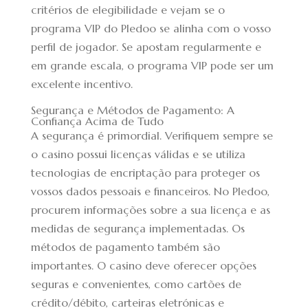
critérios de elegibilidade e vejam se o
programa VIP do Pledoo se alinha com o vosso
perfil de jogador. Se apostam regularmente e
em grande escala, o programa VIP pode ser um
excelente incentivo.
Segurança e Métodos de Pagamento: A
Confiança Acima de Tudo
A segurança é primordial. Verifiquem sempre se
o casino possui licenças válidas e se utiliza
tecnologias de encriptação para proteger os
vossos dados pessoais e financeiros. No Pledoo,
procurem informações sobre a sua licença e as
medidas de segurança implementadas. Os
métodos de pagamento também são
importantes. O casino deve oferecer opções
seguras e convenientes, como cartões de
crédito/débito, carteiras eletrónicas e