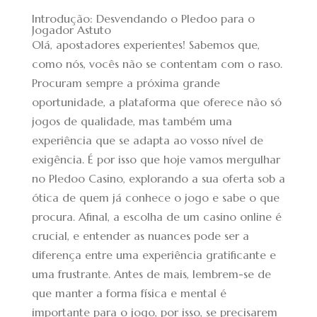
Introdução: Desvendando o Pledoo para o
Jogador Astuto
Olá, apostadores experientes! Sabemos que,
como nós, vocês não se contentam com o raso.
Procuram sempre a próxima grande
oportunidade, a plataforma que oferece não só
jogos de qualidade, mas também uma
experiência que se adapta ao vosso nível de
exigência. É por isso que hoje vamos mergulhar
no Pledoo Casino, explorando a sua oferta sob a
ótica de quem já conhece o jogo e sabe o que
procura. Afinal, a escolha de um casino online é
crucial, e entender as nuances pode ser a
diferença entre uma experiência gratificante e
uma frustrante. Antes de mais, lembrem-se de
que manter a forma física e mental é
importante para o jogo, por isso, se precisarem