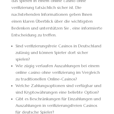
das Spielen in einem online casino ohne
verifizierung tatsächlich sicher ist. Die
nachstehenden Informationen geben Ihnen
einen klaren Überblick über die wichtigsten
Bedenken und unterstützen Sie , eine informierte
Entscheidung zu treffen.
Sind verifizierungsfreie Casinos in Deutschland
zulässig und können Spieler dort sicher
spielen?
Wie zügig verlaufen Auszahlungen bei einem
online casino ohne verifizierung im Vergleich
zu traditionellen Online-Casinos?
Welche Zahlungsoptionen sind verfügbar und
sind Kryptowährungen eine beliebte Option?
Gibt es Beschränkungen für Einzahlungen und
Auszahlungen in verifizierungsfreien Casinos
für deutsche Spieler?