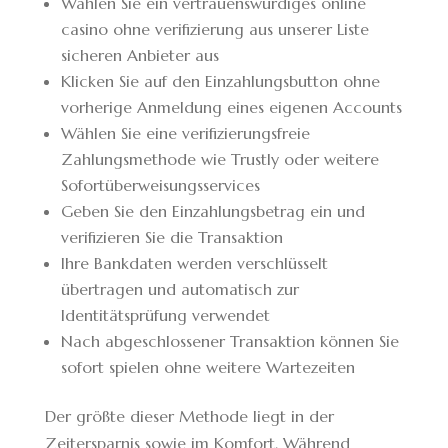
Wählen Sie ein vertrauenswürdiges online
casino ohne verifizierung aus unserer Liste
sicheren Anbieter aus
Klicken Sie auf den Einzahlungsbutton ohne
vorherige Anmeldung eines eigenen Accounts
Wählen Sie eine verifizierungsfreie
Zahlungsmethode wie Trustly oder weitere
Sofortüberweisungsservices
Geben Sie den Einzahlungsbetrag ein und
verifizieren Sie die Transaktion
Ihre Bankdaten werden verschlüsselt
übertragen und automatisch zur
Identitätsprüfung verwendet
Nach abgeschlossener Transaktion können Sie
sofort spielen ohne weitere Wartezeiten
Der größte dieser Methode liegt in der
Zeitersparnis sowie im Komfort. Während