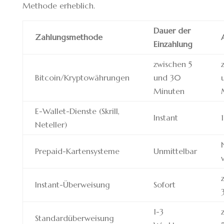
Methode erheblich.
Dauer der
Zahlungsmethode
Einzahlung
zwischen 5
Bitcoin/Kryptowährungen
und 30
Minuten
E-Wallet-Dienste (Skrill,
Instant
Neteller)
Prepaid-Kartensysteme
Unmittelbar
Instant-Überweisung
Sofort
1-3
Standardüberweisung