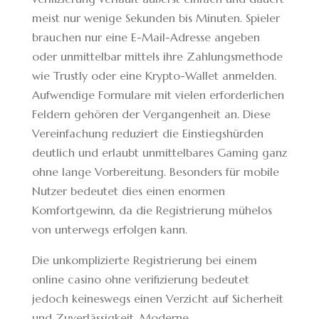
meist nur wenige Sekunden bis Minuten. Spieler
brauchen nur eine E-Mail-Adresse angeben
oder unmittelbar mittels ihre Zahlungsmethode
wie Trustly oder eine Krypto-Wallet anmelden.
Aufwendige Formulare mit vielen erforderlichen
Feldern gehören der Vergangenheit an. Diese
Vereinfachung reduziert die Einstiegshürden
deutlich und erlaubt unmittelbares Gaming ganz
ohne lange Vorbereitung. Besonders für mobile
Nutzer bedeutet dies einen enormen
Komfortgewinn, da die Registrierung mühelos
von unterwegs erfolgen kann.
Die unkomplizierte Registrierung bei einem
online casino ohne verifizierung bedeutet
jedoch keineswegs einen Verzicht auf Sicherheit
und Zuverlässigkeit. Moderne