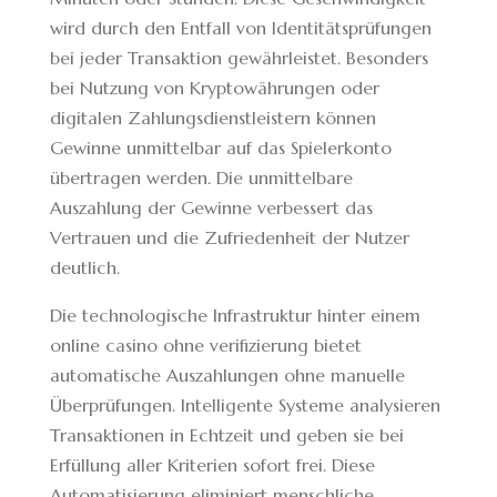
wird durch den Entfall von Identitätsprüfungen
bei jeder Transaktion gewährleistet. Besonders
bei Nutzung von Kryptowährungen oder
digitalen Zahlungsdienstleistern können
Gewinne unmittelbar auf das Spielerkonto
übertragen werden. Die unmittelbare
Auszahlung der Gewinne verbessert das
Vertrauen und die Zufriedenheit der Nutzer
deutlich.
Die technologische Infrastruktur hinter einem
online casino ohne verifizierung bietet
automatische Auszahlungen ohne manuelle
Überprüfungen. Intelligente Systeme analysieren
Transaktionen in Echtzeit und geben sie bei
Erfüllung aller Kriterien sofort frei. Diese
Automatisierung eliminiert menschliche