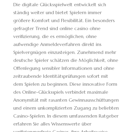
Die digitale Glücksspielwelt entwickelt sich
ständig weiter und bietet Spielern immer
größere Komfort und Flexibilität. Ein besonders
gefragter Trend sind online casino ohne
verifizierung, die es ermöglichen, ohne
aufwendige Anmeldeverfahren direkt ins
Spielvergnügen einzusteigen. Zunehmend mehr
deutsche Spieler schätzen die Möglichkeit, ohne
Offenlegung sensibler Informationen und ohne
zeitraubende Identitätsprüfungen sofort mit
dem Spielen zu beginnen. Diese innovative Form
des Online-Glücksspiels verbindet maximale
Anonymität mit rasanten Gewinnausschüttungen
und einem unkomplizierten Zugang zu beliebten
Casino-Spielen. In diesem umfassenden Ratgeber
erfahren Sie alles Wissenswerte über
verifizierungsfreie Casinos, ihre Arbeitsweise,