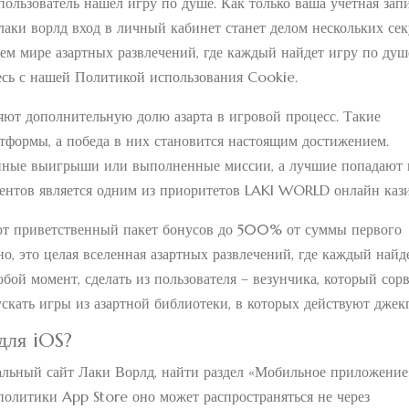
пользователь нашел игру по душе. Как только ваша учетная зап
аки ворлд вход в личный кабинет станет делом нескольких сек
м мире азартных развлечений, где каждый найдет игру по душ
есь с нашей Политикой использования Cookie.
яют дополнительную долю азарта в игровой процесс. Такие
тформы, а победа в них становится настоящим достижением.
упные выигрыши или выполненные миссии, а лучшие попадают 
иентов является одним из приоритетов LAKI WORLD онлайн каз
т приветственный пакет бонусов до 500% от суммы первого
о, это целая вселенная азартных развлечений, где каждый найд
юбой момент, сделать из пользователя – везунчика, который сор
скать игры из азартной библиотеки, в которых действуют джек
для iOS?
альный сайт Лаки Ворлд, найти раздел «Мобильное приложение
 политики App Store оно может распространяться не через