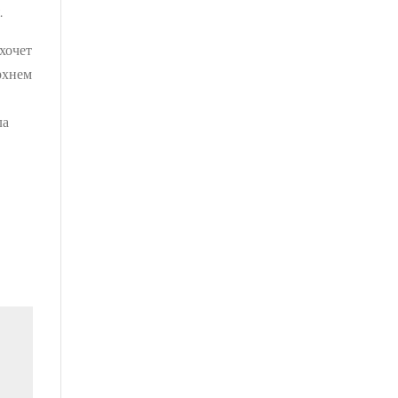
.
хочет
рхнем
ла