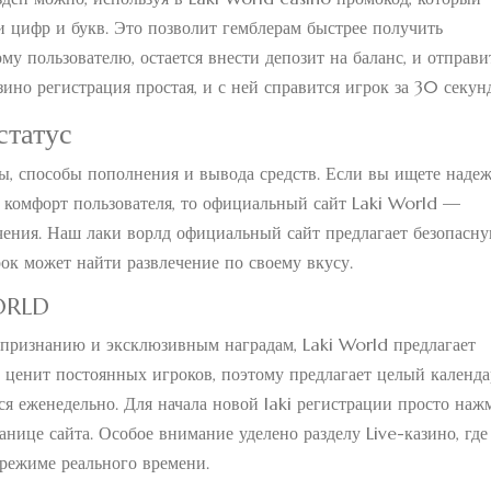
и цифр и букв. Это позволит гемблерам быстрее получить
 пользователю, остается внести депозит на баланс, и отправи
но регистрация простая, и с ней справится игрок за 30 секунд
статус
ы, способы пополнения и вывода средств. Если вы ищете наде
 и комфорт пользователя, то официальный сайт Laki World —
чения. Наш лаки ворлд официальный сайт предлагает безопасн
ок может найти развлечение по своему вкусу.
WORLD
 признанию и эксклюзивным наградам, Laki World предлагает
 ценит постоянных игроков, поэтому предлагает целый календа
я еженедельно. Для начала новой laki регистрации просто наж
анице сайта. Особое внимание уделено разделу Live-казино, где
режиме реального времени.