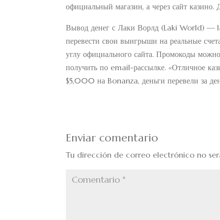
официальный магазин, а через сайт казино. 
Вывод денег с Лаки Ворлд (Laki World) —
перевести свои выигрыши на реальные счет
углу официального сайта. Промокоды можно
получить по email-рассылке. «Отличное каз
$5,000 на Bonanza, деньги перевели за ден
Enviar comentario
Tu dirección de correo electrónico no ser