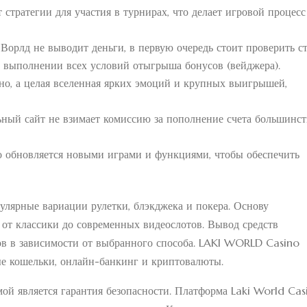
стратегии для участия в турнирах, что делает игровой процесс
 Ворлд не выводит деньги, в первую очередь стоит проверить с
в выполнении всех условий отыгрыша бонусов (вейджера).
но, а целая вселенная ярких эмоций и крупных выигрышей,
льный сайт не взимает комиссию за пополнение счета большинс
 обновляется новыми играми и функциями, чтобы обеспечить
улярные вариации рулетки, блэкджека и покера. Основу
 от классики до современных видеослотов. Вывод средств
сов в зависимости от выбранного способа. LAKI WORLD Casino
ые кошельки, онлайн-банкинг и криптовалюты.
ой является гарантия безопасности. Платформа Laki World Cas