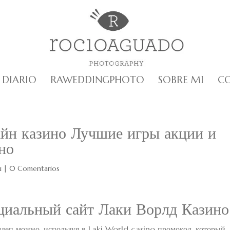
DIARIO
RAWEDDINGPHOTO
SOBRE MI
C
йн казино Лучшие игры акции и
но
u
|
0 Comentarios
циальный сайт Лаки Ворлд Казино
здеп можно, используя в Laki World casino промокод, который