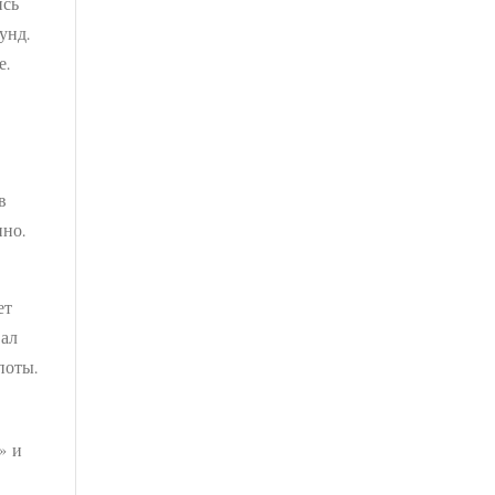
ись
унд.
е.
в
ино.
ет
вал
поты.
» и