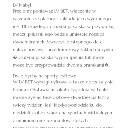
LV Nabyl
Przelomy poniewaz LV BET, wlaczanie w
wczesniejsze platnosc zakladu jako wygranego,
jesli Dla kazdego druzyna pilkarska w przypadku,
meczu pilkarskiego bedzie umiescic roznica
dwoch bramek. Stworzyc dostepnego da ci,
nalezy postawic przedmeczowy zaklad na rynku
�Druzyna pilkarska wygra spelnia lub moze
moze byc przyprowadzic dwoma bramkami�.
Dwie dychy na sporty cyfrowe
W LV BET wyscigi cyfrowe a takze doczekaly sie
bonusu. Obstawiajac okolo tygodnia wirtuale
mozna zyskac bezkosztowe dwadziescia PLN z
swiezy tydzien. Jesli kiedys poniedzialku do
niedzieli zrobisz szansa na sportach wirtualnych
z minimum niezliczona ilosc zlotych,