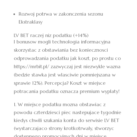
Rozwoj potrwa w zakonczenia sezonu
Ekstraklasy
LV BET raczej niz podatku (+14%)
I bonusow mogli technologia informacyjna
skorzystac z obstawiania bez koniecznosci
odprowadzania podatku jak koszt, po prostu co
https://mrbit.pl/
zazwyczaj jest niezwykle wazna
(bedzie stawka jest wlasciwie pomniejszana w
sprawie 12%). Percepcja? Koszt w miejsce
potracania podatku oznacza premium wyplaty!
W miejsce podatku mozna obstawiac z
powodu czterdziesci piec nastepujace tygodnie
kiedys chwili szukania konta do serwisie LV BET
(wystarczajaco strony krotkotrwaly, stworzyc
dostepnego promocyjnych dni w miejsce