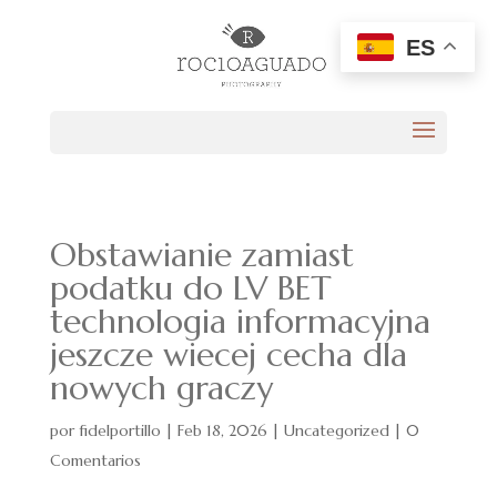
ES
Obstawianie zamiast
podatku do LV BET
technologia informacyjna
jeszcze wiecej cecha dla
nowych graczy
por
fidelportillo
|
Feb 18, 2026
|
Uncategorized
|
0
Comentarios