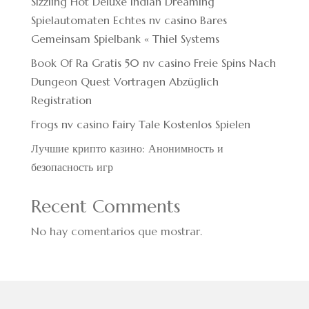
Sizzling Hot Deluxe Indian Dreaming
Spielautomaten Echtes nv casino Bares
Gemeinsam Spielbank « Thiel Systems
Book Of Ra Gratis 50 nv casino Freie Spins Nach
Dungeon Quest Vortragen Abzüglich
Registration
Frogs nv casino Fairy Tale Kostenlos Spielen
Лучшие крипто казино: Анонимность и
безопасность игр
Recent Comments
No hay comentarios que mostrar.