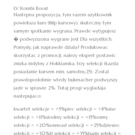
LV Kombi Boost
Nastepna propozycja, tym razem uzytkownik
powieksza kurs (filip kursowy), skuteczny tym
samym spotkanie wygrana. Prawde wytypujesz
� podwyzszona wygrane jest Dla wszystkich.
Pomysly, jak naprawde dziala? Produkowac
skorzystac z promocji, nalezy ekspert postawic
znizka indytny z Hokkianska. trzy selekcji (kazda
posiadanie kursem min. samotny.25). Zostal
prawdopodobnie wtedy bukmacher podwyzszy
jade w sprawie 2%. Tutaj progi wygladaja
nastepujaco:
kwartet selekcje = +5%piec selekcji = +8%sise
selekcji = +11%siodmy selekcji = +15%osmy
selekcji = +20%ennead selekcji = +25%dziesiec
selekcji = +30%11 selekcji = +35%tuzin selekcji =