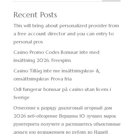
Recent Posts
This will bring about personalized provider from
a free account director and you can entry to
personal pros
Casino Promo Codes Bonusar inte med
insättning 2026, Freespins
Casino Tilläg inte me insättningskrav &
omsättningskrav Prova fria
Odl fungerar bonusar på casino utan licens i
Sverige
Отнесение к разряду диалоговый игорный дом
2026 веб-обозрение Вершина 10 лучших марок
руинтернета получите и распишитесь объективные
деньги изо возражением во рублях во Нашей