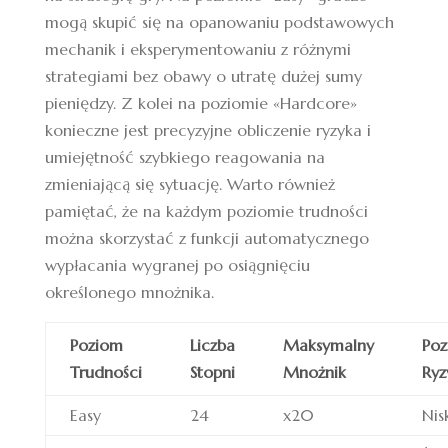
mogą skupić się na opanowaniu podstawowych
mechanik i eksperymentowaniu z różnymi
strategiami bez obawy o utratę dużej sumy
pieniędzy. Z kolei na poziomie «Hardcore»
konieczne jest precyzyjne obliczenie ryzyka i
umiejętność szybkiego reagowania na
zmieniającą się sytuację. Warto również
pamiętać, że na każdym poziomie trudności
można skorzystać z funkcji automatycznego
wypłacania wygranej po osiągnięciu
określonego mnożnika.
Poziom
Liczba
Maksymalny
Po
Trudności
Stopni
Mnożnik
Ryz
Easy
24
x20
Nis