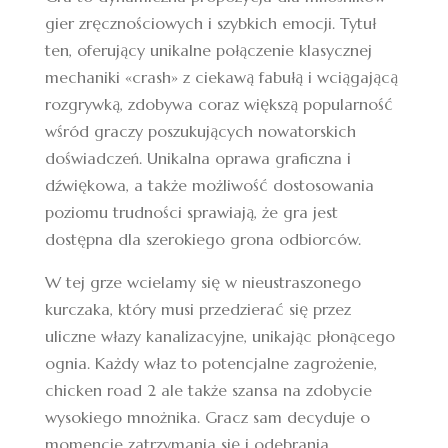
gier zręcznościowych i szybkich emocji. Tytuł
ten, oferujący unikalne połączenie klasycznej
mechaniki «crash» z ciekawą fabułą i wciągającą
rozgrywką, zdobywa coraz większą popularność
wśród graczy poszukujących nowatorskich
doświadczeń. Unikalna oprawa graficzna i
dźwiękowa, a także możliwość dostosowania
poziomu trudności sprawiają, że gra jest
dostępna dla szerokiego grona odbiorców.
W tej grze wcielamy się w nieustraszonego
kurczaka, który musi przedzierać się przez
uliczne włazy kanalizacyjne, unikając płonącego
ognia. Każdy właz to potencjalne zagrożenie,
chicken road 2
ale także szansa na zdobycie
wysokiego mnożnika. Gracz sam decyduje o
momencie zatrzymania się i odebrania