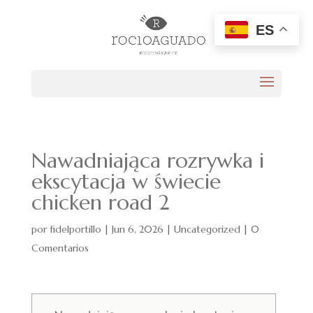
ES
Nawadniająca rozrywka i
ekscytacja w świecie
chicken road 2
por
fidelportillo
|
Jun 6, 2026
|
Uncategorized
|
0
Comentarios