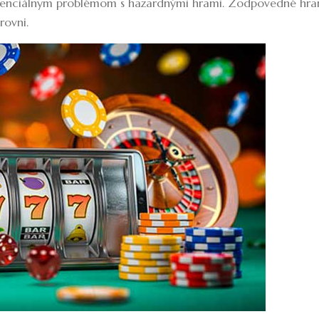
tenciálnym problémom s hazardnými hrami. Zodpovedné hra
rovni.