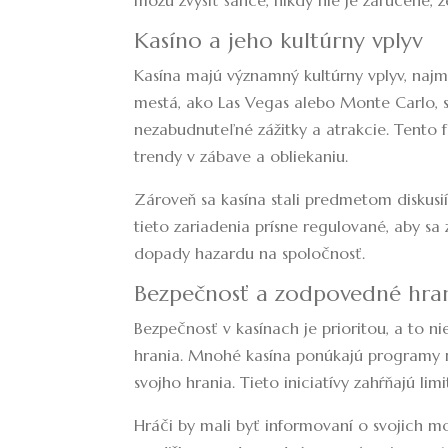
môžu zvýšiť šance, nikdy nie je zaručené, ž
Kasíno a jeho kultúrny vplyv
Kasína majú významný kultúrny vplyv, naj
mestá, ako Las Vegas alebo Monte Carlo, 
nezabudnuteľné zážitky a atrakcie. Tento 
trendy v zábave a obliekaniu.
Zároveň sa kasína stali predmetom diskusi
tieto zariadenia prísne regulované, aby sa
dopady hazardu na spoločnosť.
Bezpečnosť a zodpovedné hra
Bezpečnosť v kasínach je prioritou, a to n
hrania. Mnohé kasína ponúkajú programy
svojho hrania. Tieto iniciatívy zahŕňajú li
Hráči by mali byť informovaní o svojich mož