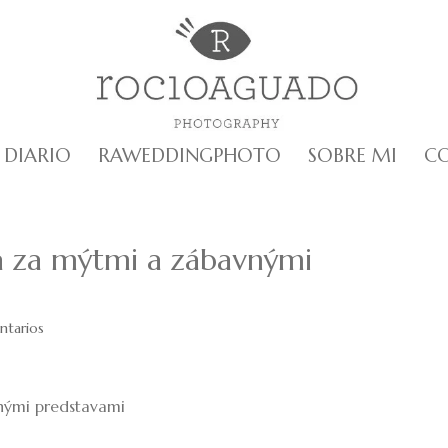
DIARIO
RAWEDDINGPHOTO
SOBRE MI
C
a za mýtmi a zábavnými
tarios
nými predstavami