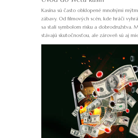
Kasína sú často obklopené mnohými mýtmi
zábavy. Od filmových scén, kde hráči vyhr
sa stali symbolom risku a dobrodružstva. 
stávajú skutočnosťou, ale zároveň sú aj mi