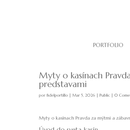
PORTFOLIO
Myty o kasínach Pravd
predstavami
por
fidelportillo
|
Mar 5, 2026
|
Public
|
0 Comen
Myty o kasínach Pravda za mýtmi a zábav
Úvod do sveta kasín