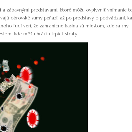
 a zábavnými predstavami, ktoré môžu ovplyvniť vnímanie te
ávajú obrovské sumy peňazí, až po predstavy o podvádzaní, ka
Mnoho ľudí verí, že
zahranicne kasina
sú miestom, kde sa sny
estom, kde môžu hráči utrpieť straty.