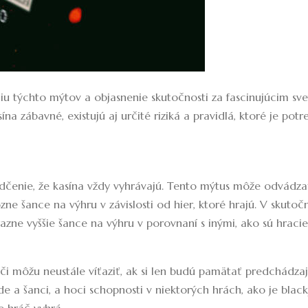
iu týchto mýtov a objasnenie skutočnosti za fascinujúcim sv
sína zábavné, existujú aj určité riziká a pravidlá, ktoré je pot
edčenie, že kasína vždy vyhrávajú. Tento mýtus môže odvádza
ne šance na výhru v závislosti od hier, ktoré hrajú. V skutoč
razne vyššie šance na výhru v porovnaní s inými, ako sú hraci
či môžu neustále víťaziť, ak si len budú pamätať predchádza
de a šanci, a hoci schopnosti v niektorých hrách, ako je black