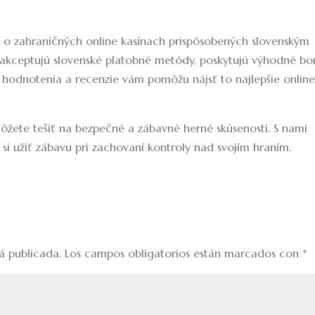
 o zahraničných online kasínach prispôsobených slovenským
akceptujú slovenské platobné metódy, poskytujú výhodné bo
 hodnotenia a recenzie vám pomôžu nájsť to najlepšie onlin
ete tešiť na bezpečné a zábavné herné skúsenosti. S nami
o si užiť zábavu pri zachovaní kontroly nad svojím hraním.
á publicada.
Los campos obligatorios están marcados con
*