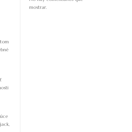
mostrar.
etom
rebné
ť
nosti
e
júce
jack,