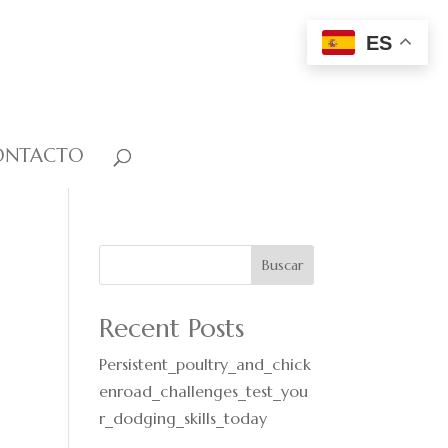
ES
ONTACTO
Buscar
Recent Posts
Persistent_poultry_and_chick
enroad_challenges_test_you
r_dodging_skills_today