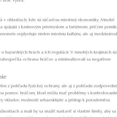
e hráč vyhrá.
mä v oblastiach, kde sú súčasťou miestnej ekonomiky. Mnohé
sa spájajú s kasínovým priemyslom a turizmom, pričom ponúk
fenomén ovplyvňuje nielen miestnu kultúru, ale aj medzináro
í o hazardných hrách a ich regulácii. V mnohých krajinách sú
 zabezpečila ochrana hráčov a minimalizovali sa negatívne
nie
ielen z pohľadu fyzickej ochrany, ale aj z pohľadu zodpovedn
 na pomoc hráčom, ktorí môžu mať problémy s kontrolovaní
mity vkladov, možnosti sebaexklúzie a prístup k poradenstvu.
nostiach a mali by sa snažiť nastaviť si vlastné limity, aby sa