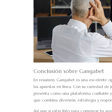
Conclusión sobre Gangabet
En resumen, Gangabet es una excelente op
las apuestas en línea. Con su variedad de 
presenta como una plataforma confiable 
que combina diversión, estrategia y respon
Así que si estás listo para comenzar tu a