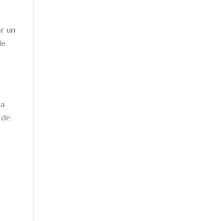
ar un
de
na
 de