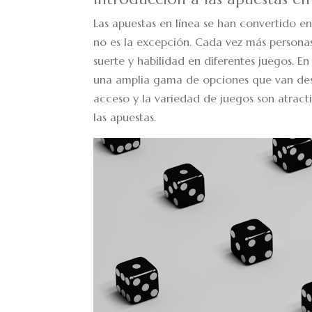
Las apuestas en línea se han convertido 
no es la excepción. Cada vez más persona
suerte y habilidad en diferentes juegos. En
una amplia gama de opciones que van des
acceso y la variedad de juegos son atracti
las apuestas.