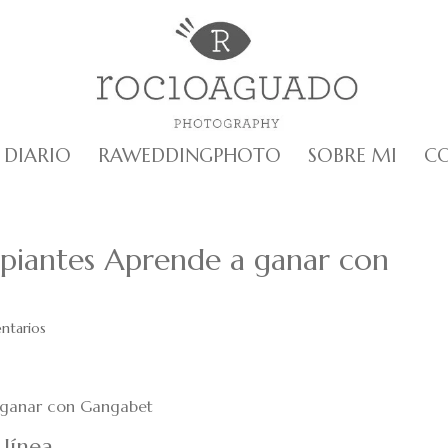
DIARIO
RAWEDDINGPHOTO
SOBRE MI
C
cipiantes Aprende a ganar con
ntarios
a ganar con Gangabet
 línea