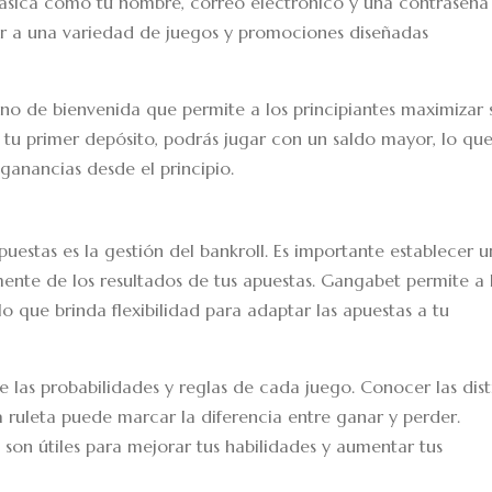
básica como tu nombre, correo electrónico y una contraseña
er a una variedad de juegos y promociones diseñadas
 de bienvenida que permite a los principiantes maximizar 
izar tu primer depósito, podrás jugar con un saldo mayor, lo qu
anancias desde el principio.
puestas es la gestión del bankroll. Es importante establecer u
mente de los resultados de tus apuestas. Gangabet permite a 
o que brinda flexibilidad para adaptar las apuestas a tu
las probabilidades y reglas de cada juego. Conocer las dist
a ruleta puede marcar la diferencia entre ganar y perder.
 son útiles para mejorar tus habilidades y aumentar tus