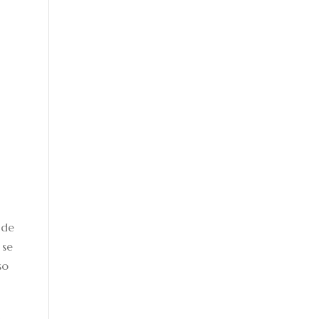
 de
 se
so
n