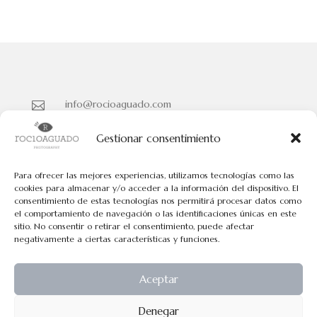
info@rocioaguado.com

955 467 324

Gestionar consentimiento
Paseo de Cristina Nº 3 entreplanta, Sevilla 41001

Para ofrecer las mejores experiencias, utilizamos tecnologías como las
cookies para almacenar y/o acceder a la información del dispositivo. El
consentimiento de estas tecnologías nos permitirá procesar datos como
Políticas de Cookies
el comportamiento de navegación o las identificaciones únicas en este
Políticas de Privacidad
sitio. No consentir o retirar el consentimiento, puede afectar
negativamente a ciertas características y funciones.
Aviso Legal
Aceptar
Todos los contenidos tienen el © de Rocio Aguado.
Denegar