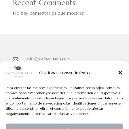
Recent Comments
No hay comentarios que mostrar.
info@rocioaguado.com

955 467 324

Gestionar consentimiento
Paseo de Cristina Nº 3 entreplanta, Sevilla 41001

Para ofrecer las mejores experiencias, utilizamos tecnologías como las
cookies para almacenar y/o acceder a la información del dispositivo. El
consentimiento de estas tecnologías nos permitirá procesar datos como
Políticas de Cookies
el comportamiento de navegación o las identificaciones únicas en este
Políticas de Privacidad
sitio. No consentir o retirar el consentimiento, puede afectar
negativamente a ciertas características y funciones.
Aviso Legal