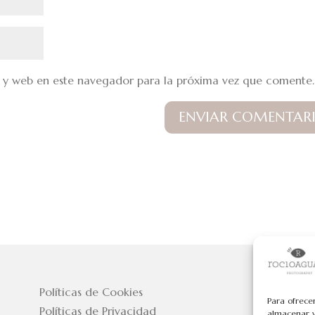
 y web en este navegador para la próxima vez que comente.
Políticas de Cookies
Para ofrece
Políticas de Privacidad
almacenar y