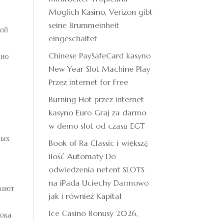
Moglich Kasino, Verizon gibt
seine Brummeinheit
ной
eingeschaltet
Chinese PaySafeCard kasyno
ино
New Year Slot Machine Play
Przez internet for Free
Burning Hot przez internet
kasyno Euro Graj za darmo
w demo slot od czasu EGT
ных
Book of Ra Classic i większą
ilość Automaty Do
odwiedzenia netent SLOTS
na iPada Uciechy Darmowo
вают
jak i również Kapitał
Ice Casino Bonusy 2026,
рока