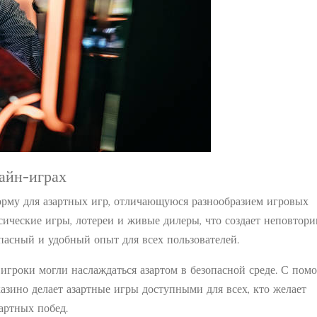
лайн-играх
орму для азартных игр, отличающуюся разнообразием игровых
ссические игры, лотереи и живые дилеры, что создает неповтор
пасный и удобный опыт для всех пользователей.
 игроки могли наслаждаться азартом в безопасной среде. С по
зино делает азартные игры доступными для всех, кто желает
артных побед.