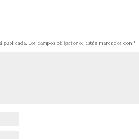
á publicada.
Los campos obligatorios están marcados con
*