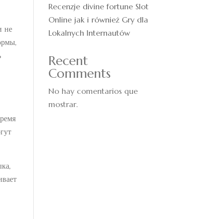
Recenzje divine fortune Slot
Online jak i również Gry dla
и не
Lokalnych Internautów
ормы,
ь
Recent
Comments
No hay comentarios que
mostrar.
время
огут
ка,
ивает