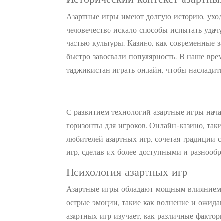
Азартные игры имеют долгую историю, уход
человечество искало способы испытать удач
частью культуры. Казино, как современные з
быстро завоевали популярность. В наше вре
таджикистан играть онлайн
, чтобы насладит
С развитием технологий азартные игры нача
горизонты для игроков. Онлайн-казино, так
любителей азартных игр, сочетая традиции 
игр, сделав их более доступными и разнооб
Психология азартных игр
Азартные игры обладают мощным влиянием н
острые эмоции, такие как волнение и ожида
азартных игр изучает, как различные факто