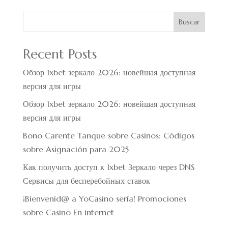
Buscar
Recent Posts
Обзор 1xbet зеркало 2026: новейшая доступная
версия для игры
Обзор 1xbet зеркало 2026: новейшая доступная
версия для игры
Bono Carente Tanque sobre Casinos: Códigos
sobre Asignación para 2025
Как получить доступ к 1xbet Зеркало через DNS
Сервисы для бесперебойных ставок
¡Bienvenid@ a YoCasino serí­a! Promociones
sobre Casino En internet