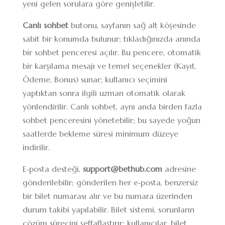
yeni gelen sorulara göre genişletilir.
Canlı sohbet
butonu, sayfanın sağ alt köşesinde
sabit bir konumda bulunur; tıkladığınızda anında
bir sohbet penceresi açılır. Bu pencere, otomatik
bir karşılama mesajı ve temel seçenekler (Kayıt,
Ödeme, Bonus) sunar; kullanıcı seçimini
yaptıktan sonra ilgili uzman otomatik olarak
yönlendirilir. Canlı sohbet, aynı anda birden fazla
sohbet penceresini yönetebilir; bu sayede yoğun
saatlerde bekleme süresi minimum düzeye
indirilir.
E‑posta desteği,
support@bethub.com
adresine
gönderilebilir; gönderilen her e‑posta, benzersiz
bir bilet numarası alır ve bu numara üzerinden
durum takibi yapılabilir. Bilet sistemi, sorunların
çözüm sürecini şeffaflaştırır; kullanıcılar, bilet