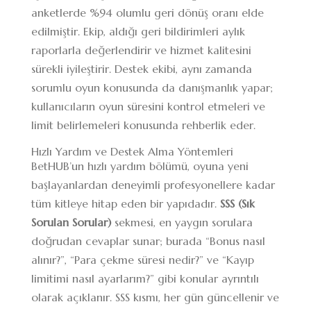
anketlerde %94 olumlu geri dönüş oranı elde
edilmiştir. Ekip, aldığı geri bildirimleri aylık
raporlarla değerlendirir ve hizmet kalitesini
sürekli iyileştirir. Destek ekibi, aynı zamanda
sorumlu oyun konusunda da danışmanlık yapar;
kullanıcıların oyun süresini kontrol etmeleri ve
limit belirlemeleri konusunda rehberlik eder.
Hızlı Yardım ve Destek Alma Yöntemleri
BetHUB’un hızlı yardım bölümü, oyuna yeni
başlayanlardan deneyimli profesyonellere kadar
tüm kitleye hitap eden bir yapıdadır.
SSS (Sık
Sorulan Sorular)
sekmesi, en yaygın sorulara
doğrudan cevaplar sunar; burada “Bonus nasıl
alınır?”, “Para çekme süresi nedir?” ve “Kayıp
limitimi nasıl ayarlarım?” gibi konular ayrıntılı
olarak açıklanır. SSS kısmı, her gün güncellenir ve