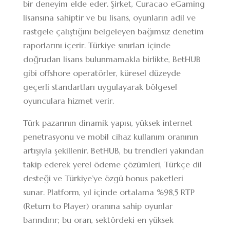
bir deneyim elde eder. Şirket, Curacao eGaming
lisansına sahiptir ve bu lisans, oyunların adil ve
rastgele çalıştığını belgeleyen bağımsız denetim
raporlarını içerir. Türkiye sınırları içinde
doğrudan lisans bulunmamakla birlikte, BetHUB
gibi offshore operatörler, küresel düzeyde
geçerli standartları uygulayarak bölgesel
oyunculara hizmet verir.
Türk pazarının dinamik yapısı, yüksek internet
penetrasyonu ve mobil cihaz kullanım oranının
artışıyla şekillenir. BetHUB, bu trendleri yakından
takip ederek yerel ödeme çözümleri, Türkçe dil
desteği ve Türkiye’ye özgü bonus paketleri
sunar. Platform, yıl içinde ortalama %98,5 RTP
(Return to Player) oranına sahip oyunlar
barındırır; bu oran, sektördeki en yüksek