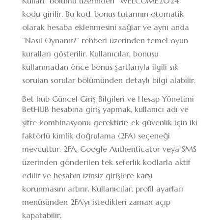
Kullan” bölümü üzerinden “WELCOME2024”
kodu girilir. Bu kod, bonus tutarının otomatik
olarak hesaba eklenmesini sağlar ve aynı anda
“Nasıl Oynanır?” rehberi üzerinden temel oyun
kuralları gösterilir. Kullanıcılar, bonusu
kullanmadan önce bonus şartlarıyla ilgili sık
sorulan sorular bölümünden detaylı bilgi alabilir.
Bet hub Güncel Giriş Bilgileri ve Hesap Yönetimi
BetHUB hesabına giriş yapmak, kullanıcı adı ve
şifre kombinasyonu gerektirir; ek güvenlik için iki
faktörlü kimlik doğrulama (2FA) seçeneği
mevcuttur. 2FA, Google Authenticator veya SMS
üzerinden gönderilen tek seferlik kodlarla aktif
edilir ve hesabın izinsiz girişlere karşı
korunmasını artırır. Kullanıcılar, profil ayarları
menüsünden 2FA’yı istedikleri zaman açıp
kapatabilir.