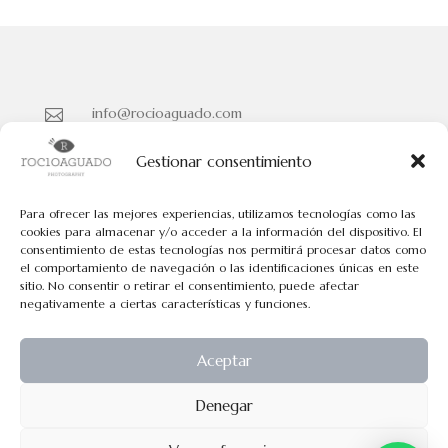
info@rocioaguado.com

955 467 324

Gestionar consentimiento
Paseo de Cristina Nº 3 entreplanta, Sevilla 41001

Para ofrecer las mejores experiencias, utilizamos tecnologías como las
cookies para almacenar y/o acceder a la información del dispositivo. El
consentimiento de estas tecnologías nos permitirá procesar datos como
Políticas de Cookies
el comportamiento de navegación o las identificaciones únicas en este
Políticas de Privacidad
sitio. No consentir o retirar el consentimiento, puede afectar
negativamente a ciertas características y funciones.
Aviso Legal
Aceptar
Todos los contenidos tienen el © de Rocio Aguado.
Denegar
No pueden usarse los contenidos de esta web para fines comerciales