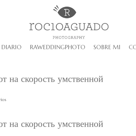
DIARIO
RAWEDDINGPHOTO
SOBRE MI
C
ют на скорость умственной
ios
ют на скорость умственной