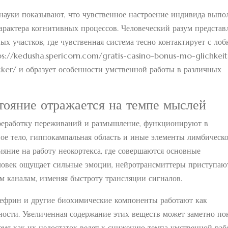
науки показывают, что чувственное настроение индивида выпо
арактера когнитивных процессов. Человеческий разум представ
х участков, где чувственная система тесно контактирует с лоб
ps://kedusha.spericorn.com/gratis-casino-bonus-mo-glichkei
cker/
и образует особенности умственной работы в различных
тояние отражается на темпе мыслей
ереработку переживаний и размышление, функционируют в
е тело, гиппокампальная область и иные элементы лимбическ
яние на работу неокортекса, где совершаются основные
ловек ощущает сильные эмоции, нейротрансмиттеры приступаю
м каналам, изменяя быстроту трансляции сигналов.
ефрин и другие биохимические компоненты работают как
ности. Увеличенная содержание этих веществ может заметно по
ремя как их недостаток ведет к снижению темпа умственной раб