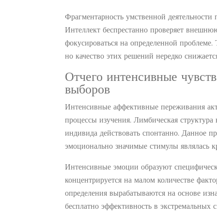
Фрагментарность умственной деятельности 
Интеллект беспрестанно проверяет внешнюю 
фокусироваться на определенной проблеме.
но качество этих решений нередко снижается
Отчего интенсивные чувст
выборов
Интенсивные аффективные переживания акт
процессы изучения. Лимбическая структура в
индивида действовать спонтанно. Данное пр
эмоционально значимые стимулы являлась к
Интенсивные эмоции образуют специфически
концентрируется на малом количестве фактор
определения вырабатываются на основе изн
бесплатно эффективность в экстремальных с