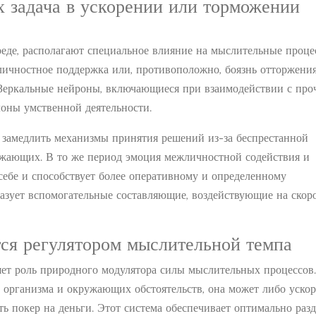
 задача в ускорении или торможении
еде, располагают специальное влияние на мыслительные проце
ичностное поддержка или, противоположно, боязнь отторжени
. Зеркальные нейроны, включающиеся при взаимодействии с пр
оны умственной деятельности.
замедлить механизмы принятия решений из-за беспрестанной
ужающих. В то же период эмоция межличностной содействия и
себе и способствует более оперативному и определенному
азует вспомогательные составляющие, воздействующие на скор
тся регулятором мыслительной темпа
ет роль природного модулятора силы мыслительных процессов
организма и окружающих обстоятельств, она может либо ускор
ь покер на деньги. Этот система обеспечивает оптимально разд