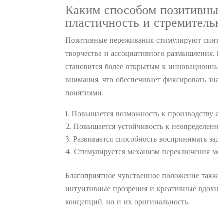
Каким способом позитивный
пластичность и стремитель
Позитивные переживания стимулируют синт
творчества и ассоциативного размышления. 
становится более открытым к инновационны
внимания, что обеспечивает фиксировать з
понятиями.
Повышается возможность к производству 
Повышается устойчивость к неопределен
Развивается способность воспринимать з
Стимулируется механизм переключения м
Благоприятное чувственное положение также 
интуитивные прозрения и креативные вдохно
концепций, но и их оригинальность.