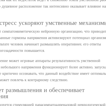
го душевное расположение так интенсивно оказывает влияние н
 стресс ускоряют умственные механизм
т симпатомиметическую нейронную организацию, что приводит
занные гормоны напряжения активизируют потенциал организм
льтате человек начинает размышлять оперативнее, его ответы
огозадачности повышается.
ление может игровые аппараты результативность умственной
 небольшого напряжения функционирует более активно, запуск
е критично осознавать, что данный воздействие имеет оптимал
может повлечь к контрарному следствию.
ет размышления и обеспечивает
ния
зуется стимуляцией парасимпатоадреналовой неврологической