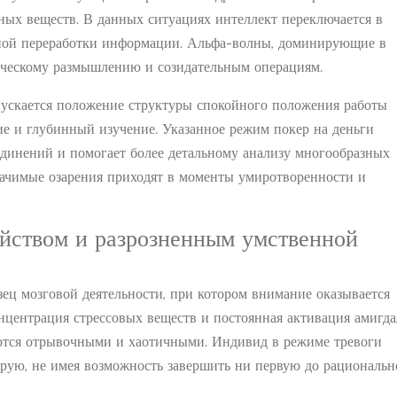
ых веществ. В данных ситуациях интеллект переключается в
ьной переработки информации. Альфа-волны, доминирующие в
ическому размышлению и созидательным операциям.
ускается положение структуры спокойного положения работы
ие и глубинный изучение. Указанное режим покер на деньги
динений и помогает более детальному анализу многообразных
ачимые озарения приходят в моменты умиротворенности и
йством и разрозненным умственной
ец мозговой деятельности, при котором внимание оказывается
центрация стрессовых веществ и постоянная активация амигд
аются отрывочными и хаотичными. Индивид в режиме тревоги
орую, не имея возможность завершить ни первую до рациональн