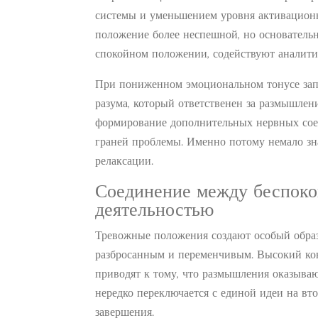
системы и уменьшением уровня активационн
положение более неспешной, но основател
спокойном положении, содействуют аналит
При пониженном эмоциональном тонусе зап
разума, который ответственен за размышлен
формирование дополнительных нервных сое
граней проблемы. Именно потому немало зн
релаксации.
Соединение между беспоко
деятельностью
Тревожные положения создают особый образ
разбросанным и переменчивым. Высокий кон
приводят к тому, что размышления оказыв
нередко переключается с единой идеи на вт
завершения.