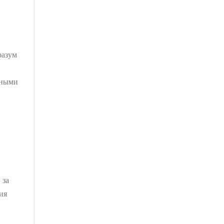
разум
зными
 за
ия