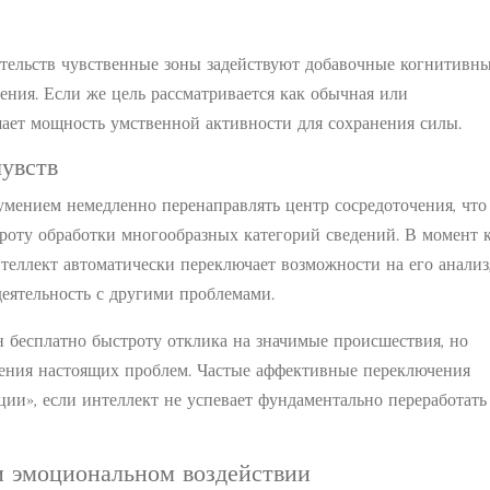
тельств чувственные зоны задействуют добавочные когнитивн
ния. Если же цель рассматривается как обычная или
шает мощность умственной активности для сохранения силы.
увств
мением немедленно перенаправлять центр сосредоточения, что
роту обработки многообразных категорий сведений. В момент к
теллект автоматически переключает возможности на его анализ
еятельность с другими проблемами.
н бесплатно быстроту отклика на значимые происшествия, но
ения настоящих проблем. Частые аффективные переключения
ции», если интеллект не успевает фундаментально переработать
и эмоциональном воздействии