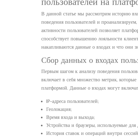
пользователей на платф
В данной статье мы рассмотрим историю вх
поведения пользователей и проанализируем
активности пользователей позволяет платфор
способствует повышению лояльности клиент
накапливаются данные о входах и что они зн
Сбор данных о входах поль
Первым шагом к анализу поведения пользова
включает в себя множество метрик, которые
платформой. Данные о входах могут включат
IP-адреса пользователей;
Геолокация;
Время входа и выхода;
Устройства и браузеры, используемые для 
История ставок и операций внутри сессий