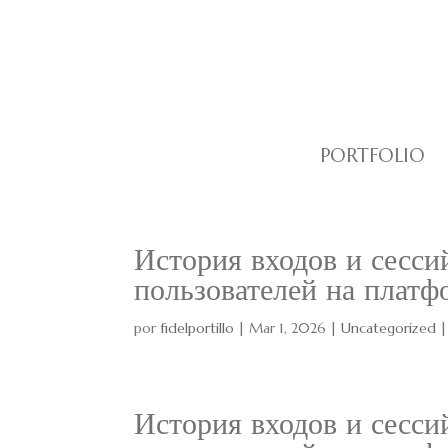
PORTFOLIO
История входов и сесси
пользователей на платф
por
fidelportillo
|
Mar 1, 2026
|
Uncategorized
История входов и сесси