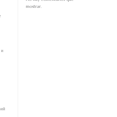
mostrar.
е
 и
вий