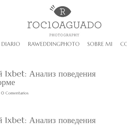
DIARIO
RAWEDDINGPHOTO
SOBRE MI
C
й 1xbet: Анализ поведения
орме
|
0 Comentarios
й 1xbet: Анализ поведения