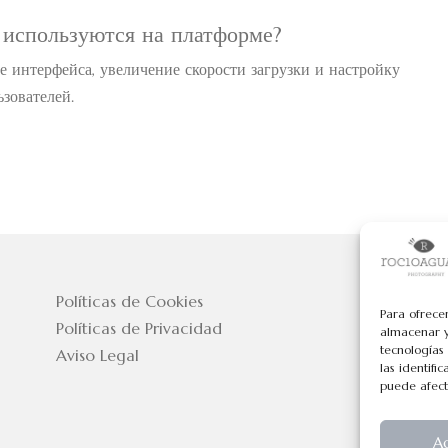
 используются на платформе?
интерфейса, увеличение скорости загрузки и настройку
зователей.
Políticas de Cookies
Para ofrece
Políticas de Privacidad
almacenar y
tecnologías
Aviso Legal
las identifi
puede afecta
A