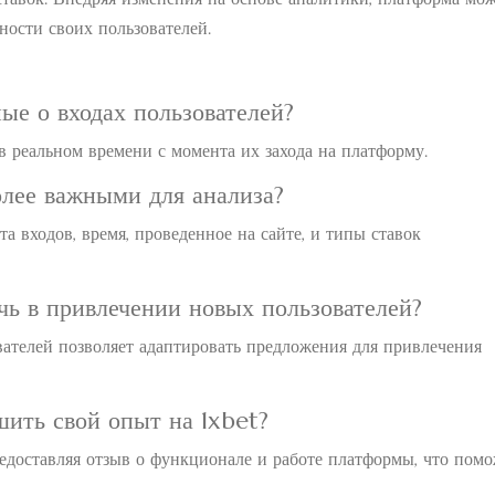
ности своих пользователей.
ные о входах пользователей?
в реальном времени с момента их захода на платформу.
олее важными для анализа?
 входов, время, проведенное на сайте, и типы ставок
чь в привлечении новых пользователей?
вателей позволяет адаптировать предложения для привлечения
шить свой опыт на 1xbet?
едоставляя отзыв о функционале и работе платформы, что пом