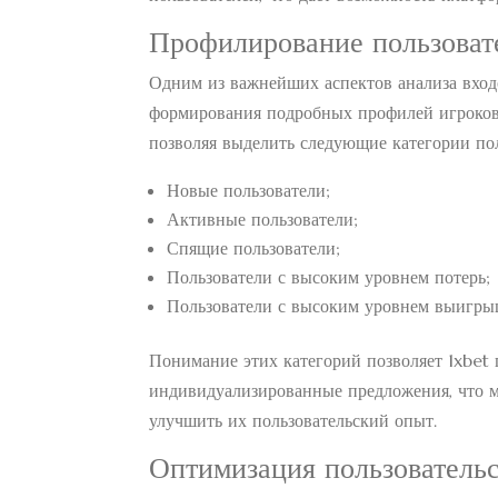
Профилирование пользоват
Одним из важнейших аспектов анализа входо
формирования подробных профилей игроков 
позволяя выделить следующие категории по
Новые пользователи;
Активные пользователи;
Спящие пользователи;
Пользователи с высоким уровнем потерь;
Пользователи с высоким уровнем выигры
Понимание этих категорий позволяет 1xbet
индивидуализированные предложения, что м
улучшить их пользовательский опыт.
Оптимизация пользовательс