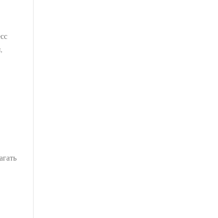
есс
,
агать