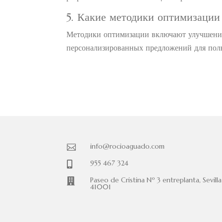
5. Какие методики оптимизации
Методики оптимизации включают улучшение 
персонализированных предложений для поль
info@rocioaguado.com

955 467 324

Paseo de Cristina Nº 3 entreplanta, Sevilla

41001