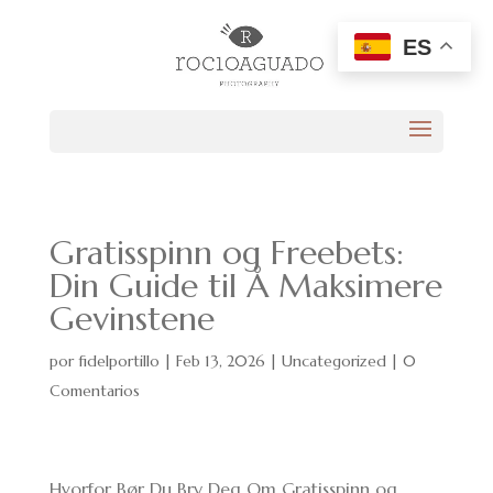
ES
Gratisspinn og Freebets:
Din Guide til Å Maksimere
Gevinstene
por
fidelportillo
|
Feb 13, 2026
|
Uncategorized
|
0
Comentarios
Hvorfor Bør Du Bry Deg Om Gratisspinn og