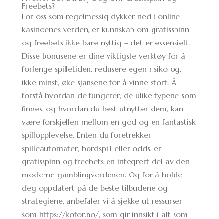
Freebets?
For oss som regelmessig dykker ned i online
kasinoenes verden, er kunnskap om gratisspinn
og freebets ikke bare nyttig – det er essensielt.
Disse bonusene er dine viktigste verktøy for å
forlenge spilletiden, redusere egen risiko og,
ikke minst, øke sjansene for å vinne stort. Å
forstå hvordan de fungerer, de ulike typene som
finnes, og hvordan du best utnytter dem, kan
være forskjellen mellom en god og en fantastisk
spillopplevelse. Enten du foretrekker
spilleautomater, bordspill eller odds, er
gratisspinn og freebets en integrert del av den
moderne gamblingverdenen. Og for å holde
deg oppdatert på de beste tilbudene og
strategiene, anbefaler vi å sjekke ut ressurser
som
https://kofor.no/
, som gir innsikt i alt som