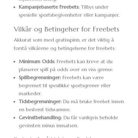
Kampanjebaserte Freebets:
Tilbys under
spesielle sportsbegivenheter eller kampanjer.
Vilkår og Betingelser for Freebets
Akkurat som med gratisspinn, er det viktig å
forstå vilkårene og betingelsene for freebets:
Minimum Odds:
Freebets kan kreve at du
plasserer spill på odds over en viss grense.
Spillbegrensninger:
Freebets kan være
begrenset til spesifikke sportsgrener eller
markeder.
Tidsbegrensninger:
Du må bruke freebet innen
en bestemt tidsramme.
Gevinstbehandling:
Du får vanligvis beholde
gevinsten minus innsatsen.