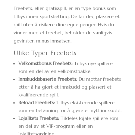
Freebets, eller gratisspill, er en type bonus som
tilbys innen sportsbetting. De lar deg plassere et
spill uten å risikere dine egne penger. Hvis du
vinner med et freebet, beholder du vanligvis
gevinsten minus innsatsen.
Ulike Typer Freebets
Velkomstbonus Freebets:
Tilbys nye spillere
som en del av en velkomstpakke.
Innskuddsbaserte Freebets:
Du mottar freebets
etter å ha gjort et innskudd og plassert et
kvalifiserende spill.
Reload Freebets:
Tilbys eksisterende spillere
som en belønning for å gjøre et nytt innskudd.
Lojalitets Freebets:
Tildeles lojale spillere som
en del av et VIP-program eller en
lojalitetsordning.