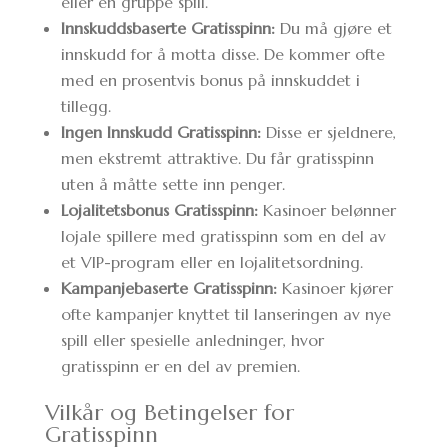
eller en gruppe spill.
Innskuddsbaserte Gratisspinn:
Du må gjøre et
innskudd for å motta disse. De kommer ofte
med en prosentvis bonus på innskuddet i
tillegg.
Ingen Innskudd Gratisspinn:
Disse er sjeldnere,
men ekstremt attraktive. Du får gratisspinn
uten å måtte sette inn penger.
Lojalitetsbonus Gratisspinn:
Kasinoer belønner
lojale spillere med gratisspinn som en del av
et VIP-program eller en lojalitetsordning.
Kampanjebaserte Gratisspinn:
Kasinoer kjører
ofte kampanjer knyttet til lanseringen av nye
spill eller spesielle anledninger, hvor
gratisspinn er en del av premien.
Vilkår og Betingelser for
Gratisspinn