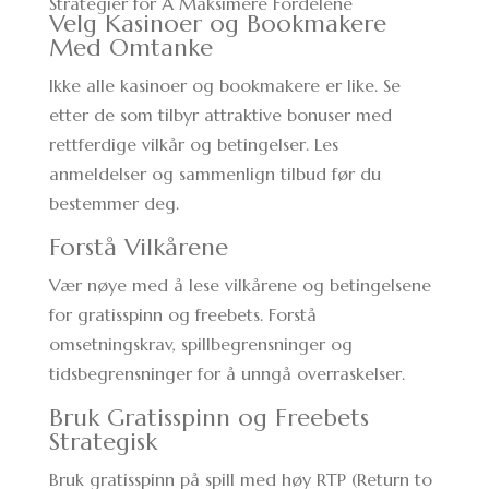
Strategier for Å Maksimere Fordelene
Velg Kasinoer og Bookmakere
Med Omtanke
Ikke alle kasinoer og bookmakere er like. Se
etter de som tilbyr attraktive bonuser med
rettferdige vilkår og betingelser. Les
anmeldelser og sammenlign tilbud før du
bestemmer deg.
Forstå Vilkårene
Vær nøye med å lese vilkårene og betingelsene
for gratisspinn og freebets. Forstå
omsetningskrav, spillbegrensninger og
tidsbegrensninger for å unngå overraskelser.
Bruk Gratisspinn og Freebets
Strategisk
Bruk gratisspinn på spill med høy RTP (Return to