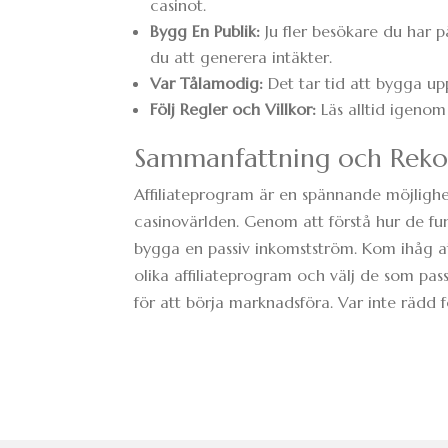
casinot.
Bygg En Publik:
Ju fler besökare du har p
du att generera intäkter.
Var Tålamodig:
Det tar tid att bygga up
Följ Regler och Villkor:
Läs alltid igenom
Sammanfattning och Rek
Affiliateprogram är en spännande möjlighet f
casinovärlden. Genom att förstå hur de fun
bygga en passiv inkomstström. Kom ihåg at
olika affiliateprogram och välj de som pas
för att börja marknadsföra. Var inte rädd f