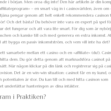
nde i början. Men oroa dig inte! Den här artikeln är din kom
affiliateprogram» – en smart väg in i casinovärlden, även om
n tjäna pengar genom att helt enkelt rekommendera casinon ti
gör! Och det bästa? Du behöver inte vara en expert på spel fö
r det fungerar och att vara lite smart. För dig som är nybör
anschen och kanske till och med generera en extra inkomst. A
ll att bygga en passiv inkomstström, och vem vill inte ha det?
ett samarbete mellan ett casino och en «affiliate» (du!). Casi
tt hitta dem. Du gör detta genom att marknadsföra casinot på
sätt. När någon klickar på din länk och registrerar sig på cas
rovision. Det är en win-win situation: casinot får en ny kund, 
ch potentialen är stor. Du kan till och med hitta casinon som
lket underlättar hanteringen av dina intäkter.
ram i Praktiken?