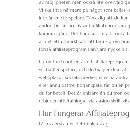
av möjligheter, men också lite överväldiga
Vi ska titta närmare på något som kallas «
inte är en storspelare. Tänk dig att du ka
andra. Det är precis vad affiliateprogram 
komma igång. Det handlar om att förstå hu
är det ett utmärkt sätt att lära sig om br
förstå affiliateprogram kan vara nyckeln ti
I grund och botten är ett affiliateprogram 
vill ha fler spelare, och du hjälper dem a
webbplats, i sociala medier, eller på andra 
eller ännu bättre, börjar spela, får du en p
du får betalt. Det är enklare än du tror, o
erbjuder utbetalningar via
casino skrill
, vi
Hur Fungerar Affiliateprog
Låt oss bryta ner det i enkla steg: