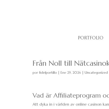
PORTFOLIO
Från Noll till Nätcasino
por
fidelportillo
|
Ene 29, 2026
|
Uncategorized
Vad är Affiliateprogram o
Att dyka in i världen av online casinon kan 