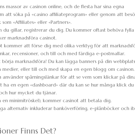
ns massor av casinon online, och de flesta har sina egna
m att söka på «casino affiliateprogram» eller genom att bes
som «Affiliates» eller «Partners».
du gillar, registrerar du dig. Du kommer oftast behöva fylla i
ker marknadsföra casinot.
t kommer att förse dig med olika verktyg för att marknadsf
nkar, recensioner, och till och med färdiga e-postmallar.
 börja marknadsföra! Du kan lägga banners på din webbplats
la medier, eller till och med skapa en egen blogg om casinon.
 använder spårningslänkar för att se vem som klickar på din
tt ha en egen «dashboard» där du kan se hur många klick du 
och hur mycket du tjänar.
 en minimitröskel), kommer casinot att betala dig.
ga alternativ inkluderar banköverföring, e-plånböcker och i
sioner Finns Det?