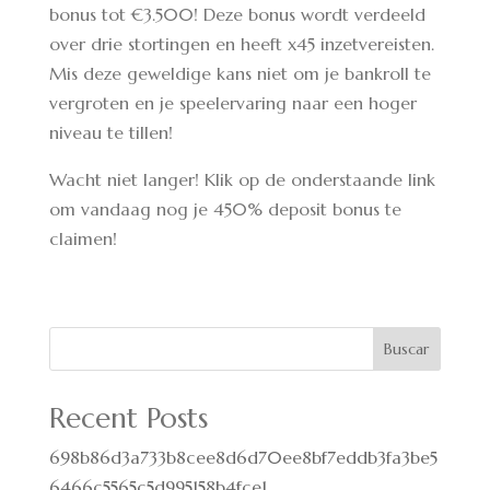
bonus tot €3.500! Deze bonus wordt verdeeld
over drie stortingen en heeft x45 inzetvereisten.
Mis deze geweldige kans niet om je bankroll te
vergroten en je speelervaring naar een hoger
niveau te tillen!
Wacht niet langer! Klik op de onderstaande link
om vandaag nog je 450% deposit bonus te
claimen!
Buscar
Recent Posts
698b86d3a733b8cee8d6d70ee8bf7eddb3fa3be5
6466c5565c5d995158b4fce1