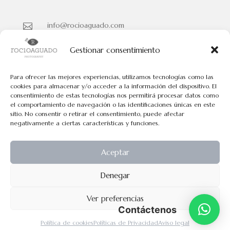
info@rocioaguado.com

955 467 324

Gestionar consentimiento
Paseo de Cristina Nº 3 entreplanta, Sevilla 41001

Para ofrecer las mejores experiencias, utilizamos tecnologías como las
cookies para almacenar y/o acceder a la información del dispositivo. El
consentimiento de estas tecnologías nos permitirá procesar datos como
Políticas de Cookies
el comportamiento de navegación o las identificaciones únicas en este
Políticas de Privacidad
sitio. No consentir o retirar el consentimiento, puede afectar
negativamente a ciertas características y funciones.
Aviso Legal
Aceptar
Todos los contenidos tienen el © de Rocio Aguado.
Denegar
No pueden usarse los contenidos de esta web para fines comerciales
Ver preferencias
exepto permiso explicito por escrito.
Contáctenos
Política de cookies
Políticas de Privacidad
Aviso legal