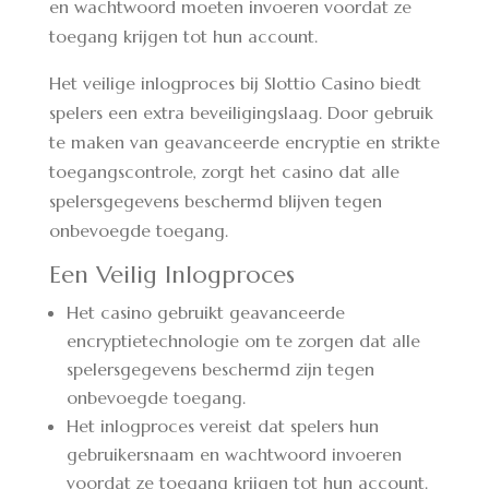
en wachtwoord moeten invoeren voordat ze
toegang krijgen tot hun account.
Het veilige inlogproces bij Slottio Casino biedt
spelers een extra beveiligingslaag. Door gebruik
te maken van geavanceerde encryptie en strikte
toegangscontrole, zorgt het casino dat alle
spelersgegevens beschermd blijven tegen
onbevoegde toegang.
Een Veilig Inlogproces
Het casino gebruikt geavanceerde
encryptietechnologie om te zorgen dat alle
spelersgegevens beschermd zijn tegen
onbevoegde toegang.
Het inlogproces vereist dat spelers hun
gebruikersnaam en wachtwoord invoeren
voordat ze toegang krijgen tot hun account.