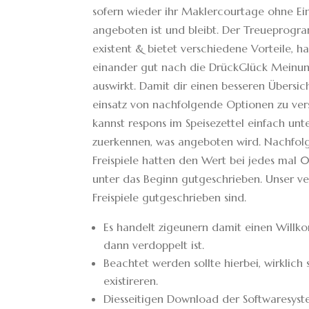
sofern wieder ihr Maklercourtage ohne Ei
angeboten ist und bleibt. Der Treueprogr
existent & bietet verschiedene Vorteile, h
einander gut nach die DrückGlück Meinu
auswirkt. Damit dir einen besseren Übersic
einsatz von nachfolgende Optionen zu ver
kannst respons im Speisezettel einfach unt
zuerkennen, was angeboten wird. Nachfo
Freispiele hatten den Wert bei jedes mal 
unter das Beginn gutgeschrieben. Unser ver
Freispiele gutgeschrieben sind.
Es handelt zigeunern damit einen Willk
dann verdoppelt ist.
Beachtet werden sollte hierbei, wirklic
existireren.
Diesseitigen Download der Softwaresyst