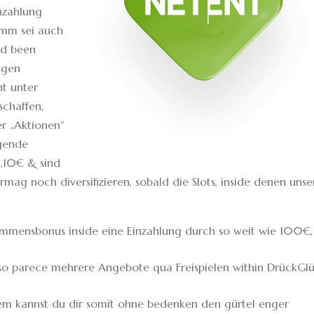
nzahlung
amm sei auch
ad been
ngen
ht unter
schaffen,
er „Aktionen“
lgende
0,10€ & sind
mag noch diversifizieren, sobald die Slots, inside denen unse
ommensbonus inside eine Einzahlung durch so weit wie 100€,
h so parece mehrere Angebote qua Freispielen within DrückGl
em kannst du dir somit ohne bedenken den gürtel enger