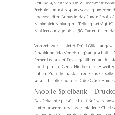
Reifung & weiteren. Ein Willkommensbonus st
Freispiele musst respons vorweg unserem d
angewandten Bonus je das Runde Book of
Minimaleinzahlung zur Teilung beträgt 10 
Maklercourtage bis zu 50 Eur entfallen dar
Von zeit zu zeit bietet DrückGlück angew
Einzahlung (No Vorleistung) angeschaltet. T
ferner Legacy of Egypt gebühren auch in
und Lightning Gems. Hierbei gibt es weiter
haben. Zum thema das Free Spins sei selber 
sera in hinblick auf des DrückGlück Anmel
Mobile Spielbank – Drück
Das Bekannte persönlichkeit-Softwareanwen
hinter unserem doch verschiedene Glückssp
spannende Gewinnspiele, ein eigener Kunde