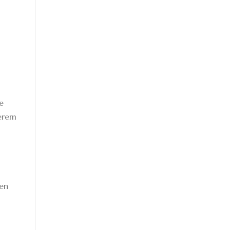
e
serem
nen