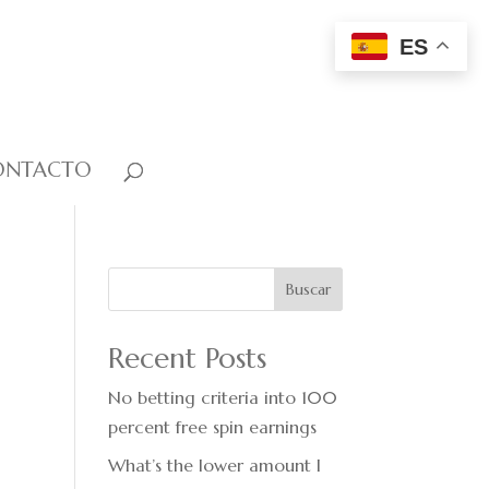
ES
ONTACTO
n
Buscar
Recent Posts
No betting criteria into 100
percent free spin earnings
What’s the lower amount I