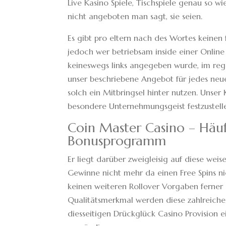
Live Kasino Spiele, Tischspiele genau so wi
nicht angeboten man sagt, sie seien.
Es gibt pro eltern nach des Wortes keine
jedoch wer betriebsam inside einer Online S
keineswegs links angegeben wurde, im rege
unser beschriebene Angebot für jedes neue
solch ein Mitbringsel hinter nutzen. Unser 
besondere Unternehmungsgeist festzustelle
Coin Master Casino – Häuf
Bonusprogramm
Er liegt darüber zweigleisig auf diese we
Gewinne nicht mehr da einen Free Spins ni
keinen weiteren Rollover Vorgaben ferner d
Qualitätsmerkmal werden diese zahlreiche
diesseitigen Drückglück Casino Provision ei