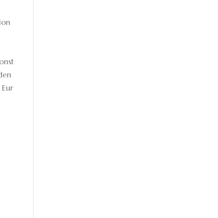
ion
onst
 den
 Eur