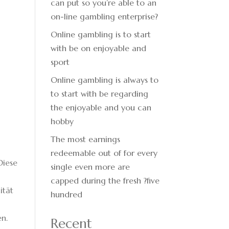
can put so you’re able to an
on-line gambling enterprise?
Online gambling is to start
with be on enjoyable and
sport
Online gambling is always to
to start with be regarding
the enjoyable and you can
hobby
The most earnings
redeemable out of for every
Diese
single even more are
capped during the fresh ?five
ität
hundred
en.
Recent