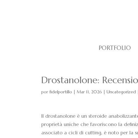
PORTFOLIO
Drostanolone: Recension
por
fidelportillo
|
Mar 11, 2026
|
Uncategorized
Il drostanolone è un steroide anabolizzan
proprietà uniche che favoriscono la defin
associato a cicli di cutting, è noto per la su