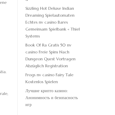
iene
Sizzling Hot Deluxe Indian
Dreaming Spielautomaten
Echtes nv casino Bares
Gemeinsam Spielbank « Thiel
Systems
Book Of Ra Gratis 50 nv
casino Freie Spins Nach
Dungeon Quest Vortragen
Abzüglich Registration
tia.
Frogs nv casino Fairy Tale
Kostenlos Spielen
Лучшие крипто казино:
rale,
Анонимность и безопасность
игр