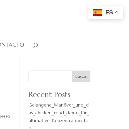
ES
ONTACTO
Buscar
Recent Posts
Gelungene_Manöver_und_d
as_chicken_road_demo_für_
pesso
ultimative_Konzentration_för
d