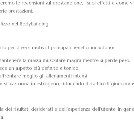
reremo le recensioni sul drostanolone, i suoi effetti e come v
prie prestazioni.
ilizzo nel Bodybuilding
o per diversi motivi. I principali benefici includono:
antenere la massa muscolare magra mentre si perde peso.
sce un aspetto più definito e tonico.
ffrontare meglio gli allenamenti intensi.
 si trasforma in estrogeno, riducendo il rischio di ginecomas
dei risultati desiderati e dell’esperienza dell’utente. In gene
da: