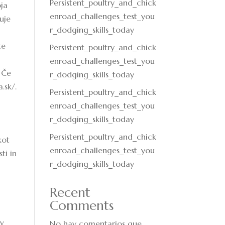
Persistent_poultry_and_chick
bja
enroad_challenges_test_you
uje
r_dodging_skills_today
te
Persistent_poultry_and_chick
enroad_challenges_test_you
. Če
r_dodging_skills_today
a.sk/
.
Persistent_poultry_and_chick
enroad_challenges_test_you
r_dodging_skills_today
Persistent_poultry_and_chick
kot
enroad_challenges_test_you
ti in
r_dodging_skills_today
Recent
Comments
ov
No hay comentarios que