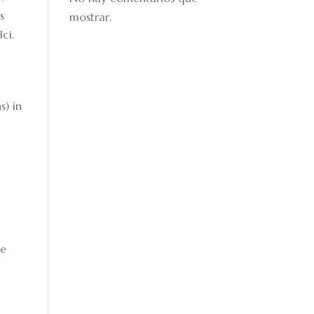
s
mostrar.
ci.
s) in
ne