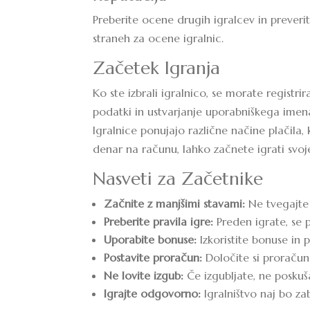
Preberite ocene drugih igralcev in preverit
straneh za ocene igralnic.
Začetek Igranja
Ko ste izbrali igralnico, se morate registri
podatki in ustvarjanje uporabniškega imena
Igralnice ponujajo različne načine plačila,
denar na računu, lahko začnete igrati svoje
Nasveti za Začetnike
Začnite z manjšimi stavami:
Ne tvegajte 
Preberite pravila igre:
Preden igrate, se p
Uporabite bonuse:
Izkoristite bonuse in p
Postavite proračun:
Določite si proračun 
Ne lovite izgub:
Če izgubljate, ne poskuš
Igrajte odgovorno:
Igralništvo naj bo z