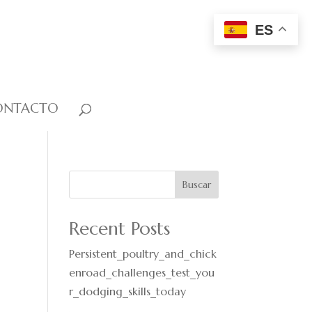
ES
ONTACTO
Buscar
Recent Posts
Persistent_poultry_and_chick
enroad_challenges_test_you
r_dodging_skills_today