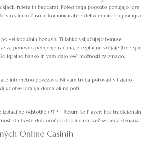
ackjack, ruleta in baccarat. Poleg tega pogosto ponujajo igre 
rate v realnem času in komunicirate z delivcem in drugimi igral
po velikodušnih bonusih. Ti lahko vključujejo bonuse
e za ponovno polnjenje računa, brezplačne vrtljaje (free spin
ašo igralno banko in vam dajo več možnosti za zmago.
imate internetno povezavo. Ni vam treba potovati v fizično
radi udobje igranja doma ali na poti.
 izplačilne odstotke (RTP – Return to Player) kot tradicional
tnost, da boste dolgoročno dobili nazaj več svojega denarja.
čných Online Casinih