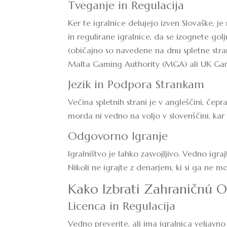
Tveganje in Regulacija
Ker te igralnice delujejo izven Slovaške, 
in regulirane igralnice, da se izognete gol
(običajno so navedene na dnu spletne strani
Malta Gaming Authority (MGA) ali UK Ga
Jezik in Podpora Strankam
Večina spletnih strani je v angleščini, čep
morda ni vedno na voljo v slovenščini, kar 
Odgovorno Igranje
Igralništvo je lahko zasvojljivo. Vedno igra
Nikoli ne igrajte z denarjem, ki si ga ne mor
Kako Izbrati Zahraničnú O
Licenca in Regulacija
Vedno preverite, ali ima igralnica veljavn