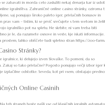
ko se zabavati in morda celo zaslužiti nekaj denarja kar iz udo
ine igralništva. Zahraničné online casino stránky, oziroma t
bljene, saj ponujajo široko paleto iger, privlačnih bonusov in
prav vam – tistim, ki se prvič srečujete s tem svetom in želi
ojo igralniško pot na spletu. Ne skrbite, ni vam treba biti
no je le, da razumete osnove in veste, kje iskati informacije
 na prostem, lahko obiščete tudi spletno stran
https://zoo-farm
Casino Stránky?
 igralnice, ki delujejo izven Slovaške. To pomeni, da so
h. Zakaj so tako privlačne? Pogosto ponujajo večji izbor iger 
šje izplačilne odstotke. Seveda, kot pri vsem, obstajajo prednos
ničných Online Casinih
. Na teh straneh boste našli vse od klasičnih igralnih avtomat