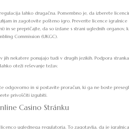
je regulacija lahko drugačna. Pomembno je, da izberete licenc
jufijam in zagotovite pošteno igro. Preverite licence igralnice
) in se prepričajte, da so izdane s strani uglednih organov, 
mbling Commission (UKGC).
rav jih nekatere ponujajo tudi v drugih jezikih. Podpora stran
lahko oteži reševanje težav.
jte odgovorno in si postavite proračun, ki ga ne boste presegl
ete privoščiti izgubiti.
nline Casino Stránku
o licenco uglednega regulatorja. To zagotavlja, da je igralnic