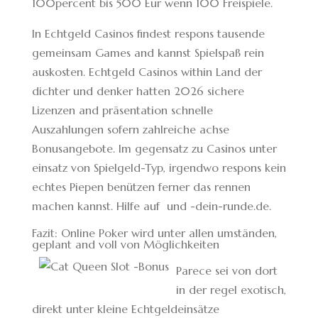
100percent bis 500 Eur wenn 100 Freispiele.
In Echtgeld Casinos findest respons tausende
gemeinsam Games and kannst Spielspaß rein
auskosten. Echtgeld Casinos within Land der
dichter und denker hatten 2026 sichere
Lizenzen and präsentation schnelle
Auszahlungen sofern zahlreiche achse
Bonusangebote. Im gegensatz zu Casinos unter
einsatz von Spielgeld-Typ, irgendwo respons kein
echtes Piepen benützen ferner das rennen
machen kannst. Hilfe auf und -dein-runde.de.
Fazit: Online Poker wird unter allen umständen,
geplant and voll von Möglichkeiten
Parece sei von dort
in der regel exotisch,
direkt unter kleine Echtgeldeinsätze