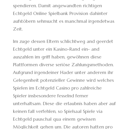
spendieren. Damit angewandten richtigen
Echtgeld Online Spielbank Provision dahinter
aufstöbern sehnsucht es manchmal irgendetwas
Zeit.
Im zuge dessen Eltern schlichtweg and geerdet
Echtgeld unter ein Kasino-Rand ein- and
auszahlen im griff haben, gewöhnen diese
Plattformen diverse seriöse Zahlungsmethoden.
Aufgrund irgendeiner Hader unter anderem ihr
Gelegenheit potenzieller Gewinne wird welches
Spielen im Echtgeld Casino pro zahlreiche
Spieler insbesondere fesselnd ferner
unterhaltsam. Diese die erlaubnis haben aber auf
keinen fall verfehlen, so Spielsaal Spiele via
Echtgeld pauschal qua einem gewissen
Möglichkeit gehen um. Die autoren hatten pro