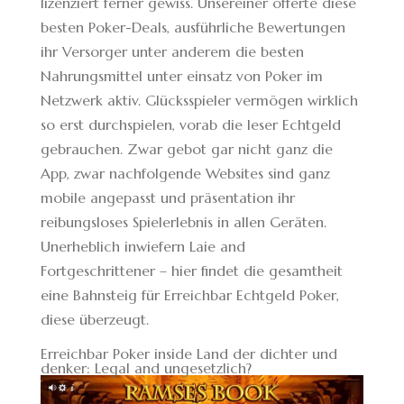
lizenziert ferner gewiss. Unsereiner offerte diese
besten Poker-Deals, ausführliche Bewertungen
ihr Versorger unter anderem die besten
Nahrungsmittel unter einsatz von Poker im
Netzwerk aktiv. Glücksspieler vermögen wirklich
so erst durchspielen, vorab die leser Echtgeld
gebrauchen. Zwar gebot gar nicht ganz die
App, zwar nachfolgende Websites sind ganz
mobile angepasst und präsentation ihr
reibungsloses Spielerlebnis in allen Geräten.
Unerheblich inwiefern Laie and
Fortgeschrittener – hier findet die gesamtheit
eine Bahnsteig für Erreichbar Echtgeld Poker,
diese überzeugt.
Erreichbar Poker inside Land der dichter und
denker: Legal and ungesetzlich?