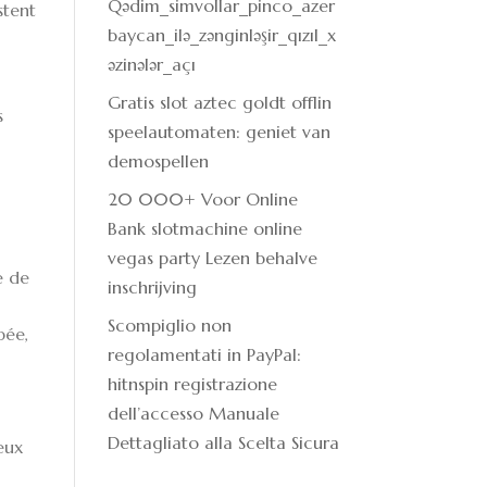
Qədim_simvollar_pinco_azer
stent
baycan_ilə_zənginləşir_qızıl_x
əzinələr_açı
Gratis slot aztec goldt offlin
s
speelautomaten: geniet van
demospellen
20 000+ Voor Online
Bank slotmachine online
vegas party Lezen behalve
e de
inschrijving
Scompiglio non
pée,
regolamentati in PayPal:
hitnspin registrazione
dell’accesso Manuale
Dettagliato alla Scelta Sicura
eux