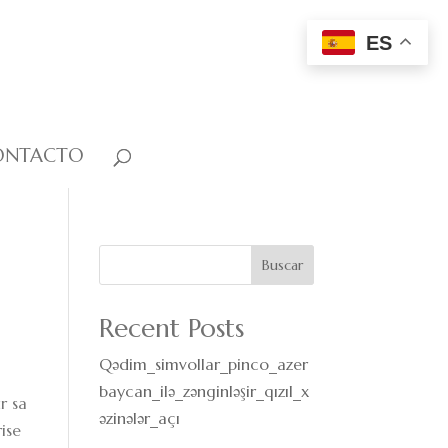
ES
ONTACTO
Buscar
Recent Posts
Qədim_simvollar_pinco_azer
baycan_ilə_zənginləşir_qızıl_x
r sa
əzinələr_açı
ise