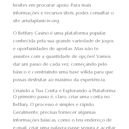
hesites em procurar apoio. Para mais
informações e recursos úteis, podes consultar o
site
arisdaplanicie.org
.
O Betfury Casino é uma plataforma popular,
conhecida pela sua grande variedade de jogos
e oportunidades de apostas. Mas não te
assustes com a quantidade de opções! Vamos
dar um passo de cada vez, começando pelo
básico e construindo uma base sólida para que
possas desfrutar ao máximo da experiência.
Criando a Tua Conta e Explorando a Plataforma
O primeiro passo é, claro, criar uma conta no
Betfury. O processo é simples e rápido.
Geralmente, precisas fornecer algumas
informações básicas, como o teu endereço de
e-mail, criar uma palavra-passe segura e aceitar