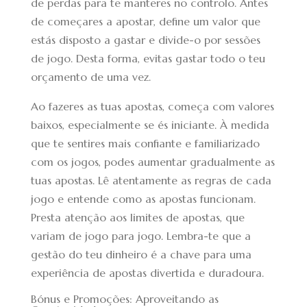
de perdas para te manteres no controlo. Antes
de começares a apostar, define um valor que
estás disposto a gastar e divide-o por sessões
de jogo. Desta forma, evitas gastar todo o teu
orçamento de uma vez.
Ao fazeres as tuas apostas, começa com valores
baixos, especialmente se és iniciante. À medida
que te sentires mais confiante e familiarizado
com os jogos, podes aumentar gradualmente as
tuas apostas. Lê atentamente as regras de cada
jogo e entende como as apostas funcionam.
Presta atenção aos limites de apostas, que
variam de jogo para jogo. Lembra-te que a
gestão do teu dinheiro é a chave para uma
experiência de apostas divertida e duradoura.
Bónus e Promoções: Aproveitando as