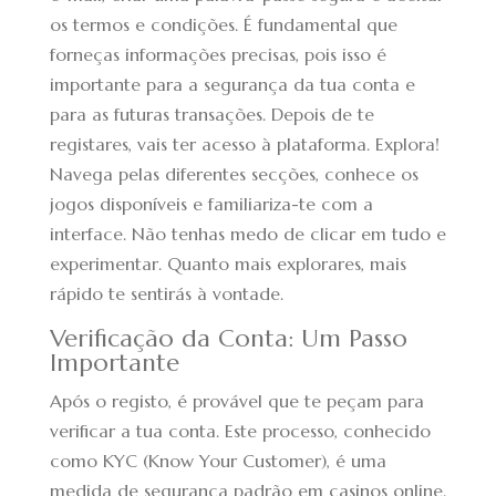
os termos e condições. É fundamental que
forneças informações precisas, pois isso é
importante para a segurança da tua conta e
para as futuras transações. Depois de te
registares, vais ter acesso à plataforma. Explora!
Navega pelas diferentes secções, conhece os
jogos disponíveis e familiariza-te com a
interface. Não tenhas medo de clicar em tudo e
experimentar. Quanto mais explorares, mais
rápido te sentirás à vontade.
Verificação da Conta: Um Passo
Importante
Após o registo, é provável que te peçam para
verificar a tua conta. Este processo, conhecido
como KYC (Know Your Customer), é uma
medida de segurança padrão em casinos online.