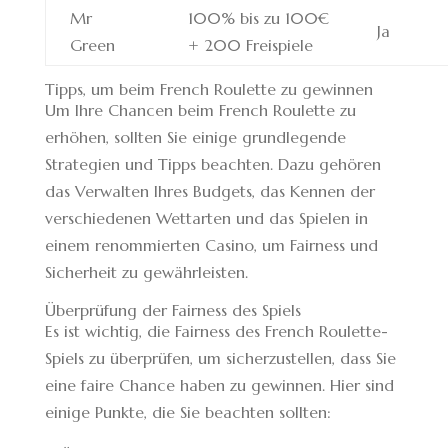
Mr
100% bis zu 100€
Ja
Green
+ 200 Freispiele
Tipps, um beim French Roulette zu gewinnen
Um Ihre Chancen beim French Roulette zu
erhöhen, sollten Sie einige grundlegende
Strategien und Tipps beachten. Dazu gehören
das Verwalten Ihres Budgets, das Kennen der
verschiedenen Wettarten und das Spielen in
einem renommierten Casino, um Fairness und
Sicherheit zu gewährleisten.
Überprüfung der Fairness des Spiels
Es ist wichtig, die Fairness des French Roulette-
Spiels zu überprüfen, um sicherzustellen, dass Sie
eine faire Chance haben zu gewinnen. Hier sind
einige Punkte, die Sie beachten sollten: