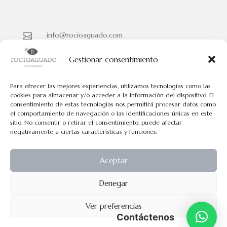
info@rocioaguado.com

955 467 324

Gestionar consentimiento
Paseo de Cristina Nº 3 entreplanta, Sevilla 41001

Para ofrecer las mejores experiencias, utilizamos tecnologías como las
cookies para almacenar y/o acceder a la información del dispositivo. El
consentimiento de estas tecnologías nos permitirá procesar datos como
Políticas de Cookies
el comportamiento de navegación o las identificaciones únicas en este
Políticas de Privacidad
sitio. No consentir o retirar el consentimiento, puede afectar
negativamente a ciertas características y funciones.
Aviso Legal
Aceptar
Todos los contenidos tienen el © de Rocio Aguado.
Denegar
No pueden usarse los contenidos de esta web para fines comerciales
Ver preferencias
exepto permiso explicito por escrito.
Contáctenos