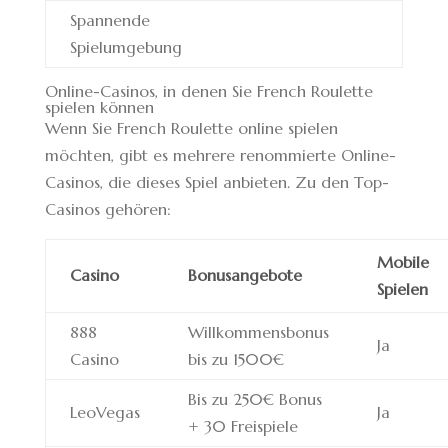
Spannende
Spielumgebung
Online-Casinos, in denen Sie French Roulette
spielen können
Wenn Sie French Roulette online spielen
möchten, gibt es mehrere renommierte Online-
Casinos, die dieses Spiel anbieten. Zu den Top-
Casinos gehören:
Mobile
Casino
Bonusangebote
Spielen
888
Willkommensbonus
Ja
Casino
bis zu 1500€
Bis zu 250€ Bonus
LeoVegas
Ja
+ 30 Freispiele