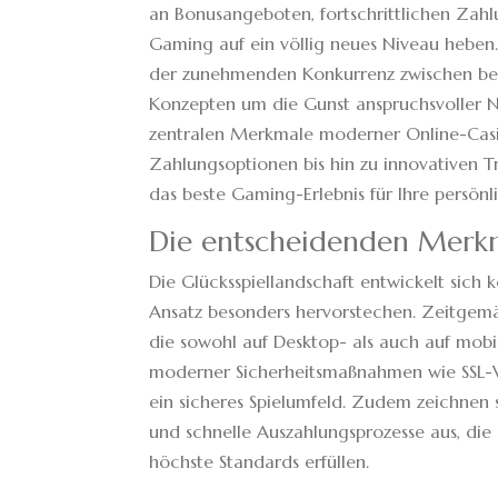
an Bonusangeboten, fortschrittlichen Zah
Gaming auf ein völlig neues Niveau heben.
der zunehmenden Konkurrenz zwischen beka
Konzepten um die Gunst anspruchsvoller N
zentralen Merkmale moderner Online-Casin
Zahlungsoptionen bis hin zu innovativen 
das beste Gaming-Erlebnis für Ihre persö
Die entscheidenden Merkm
Die Glücksspiellandschaft entwickelt sich 
Ansatz besonders hervorstechen. Zeitgemäß
die sowohl auf Desktop- als auch auf mobil
moderner Sicherheitsmaßnahmen wie SSL-Ve
ein sicheres Spielumfeld. Zudem zeichnen
und schnelle Auszahlungsprozesse aus, d
höchste Standards erfüllen.