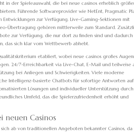
t in der Spieleauswahl, die bei neue casinos erheblich größe
 Anbietern. Führende Softwareprovider wie NetEnt, Pragmatic Pl
en Entwicklungen zur Verfügung. Live-Gaming-Sektionen mit
Video-Übertragung gehören mittlerweile zum Standard. Zusätzl
gebote zur Verfügung, die nur dort zu finden sind und dadurch
en, das sich klar vom Wettbewerb abhebt.
Qualitätskriterium etabliert, wobei neue casinos großes Auge
gen. 24/7-Erreichbarkeit via Live-Chat, E-Mail und teilweise
tützung bei Anliegen und Schwierigkeiten. Viele moderne
he Intelligenz-basierte Chatbots für sofortige Antworten auf
omatisierten Lösungen und individueller Unterstützung durch
eundliches Umfeld, das die Spielerzufriedenheit erhöht und
i neuen Casinos
 sich ab von traditionellen Angeboten bekannter Casinos, da