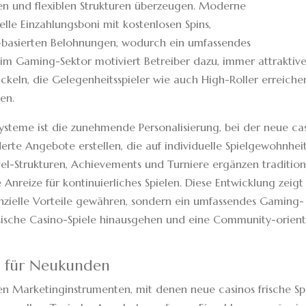
nen und flexiblen Strukturen überzeugen. Moderne
le Einzahlungsboni mit kostenlosen Spins,
basierten Belohnungen, wodurch ein umfassendes
im Gaming-Sektor motiviert Betreiber dazu, immer attraktiv
keln, die Gelegenheitsspieler wie auch High-Roller erreiche
len.
teme ist die zunehmende Personalisierung, bei der neue ca
rte Angebote erstellen, die auf individuelle Spielgewohnhei
vel-Strukturen, Achievements und Turniere ergänzen tradition
nreize für kontinuierliches Spielen. Diese Entwicklung zeigt 
nanzielle Vorteile gewähren, sondern ein umfassendes Gaming-
ssische Casino-Spiele hinausgehen und eine Community-orient
e für Neukunden
n Marketinginstrumenten, mit denen neue casinos frische Sp