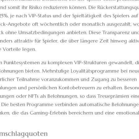
und somit ihr Risiko reduzieren können. Die Rückerstattungsq
5%, je nach VIP-Status und der Spieltätigkeit des Spielers auf
ack-Angebote oft wöchentlich oder monatlich ausgezahlt, w
ück ohne Umsatzbedingungen anbieten. Diese Transparenz un
rs attraktiv für Spieler, die über längere Zeit hinweg akti
 Vorteile legen.
 Punktesystemen zu komplexen VIP-Strukturen gewandelt, d
 Belohnungen bieten. Mehrstufige Loyalitätsprogramme bei neu
nuierlicher Teilnahme voranzukommen und Zugang zu besseren
hlungen und persönlichen Kontobetreuern zu erhalten. Beson
rungen oder NFTs als Belohnungen, so dass Treueprämien ein
en. Die besten Programme verbinden automatische Belohnung
nken, die das Gaming-Erlebnis bereichern und eine emotiona
Umschlagquoten