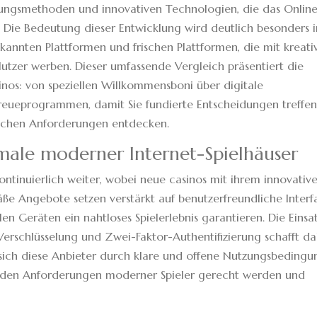
lungsmethoden und innovativen Technologien, die das Onlin
 Die Bedeutung dieser Entwicklung wird deutlich besonders i
nnten Plattformen und frischen Plattformen, die mit kreati
utzer werben. Dieser umfassende Vergleich präsentiert die
os: von speziellen Willkommensboni über digitale
Treueprogrammen, damit Sie fundierte Entscheidungen treffe
nlichen Anforderungen entdecken.
ale moderner Internet-Spielhäuser
kontinuierlich weiter, wobei neue casinos mit ihrem innovativ
e Angebote setzen verstärkt auf benutzerfreundliche Interf
en Geräten ein nahtloses Spielerlebnis garantieren. Die Einsa
rschlüsselung und Zwei-Faktor-Authentifizierung schafft da
 sich diese Anbieter durch klare und offene Nutzungsbeding
ie den Anforderungen moderner Spieler gerecht werden und