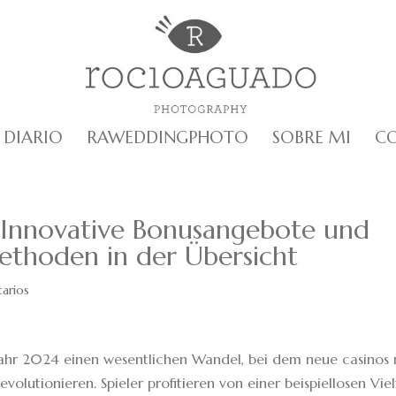
DIARIO
RAWEDDINGPHOTO
SOBRE MI
C
: Innovative Bonusangebote und
thoden in der Übersicht
arios
 Jahr 2024 einen wesentlichen Wandel, bei dem neue casinos 
utionieren. Spieler profitieren von einer beispiellosen Viel