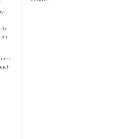
r
ay
ich
 ein
nmerk
 auch