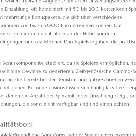
ern wollen. Typische Angebote umfassen Einzahlungsanreize i
Einzahlung, oft kombiniert mit 50 bis 200 kostenlosen Spin
sind mehrstufige Bonuspakete, die sich über verschiedene
summen von bis zu 5.000 Euro erreichen können. Die
isst sich jedoch nicht allein an der Höhe, sondern
ngungen und realistischen Durchspielvorgaben, die praktis
te Bonuskomponente etabliert, da sie Spielern ermöglichen, n
tatsächliche Gewinne zu generieren. Zeitgenössische Gaming-S
ng an, die bereits bei der Registrierung gutgeschrieben wer
bot geben. Bei neue casinos lassen sich häufig kreative Freis
bei denen die Anzahl der Spins mit jeder Einzahlung steigt, od
tlichungen, die sonst nicht verfügbar sind und einen echten
litätsboni
ielerfreundliche Bonusform, bei der Spieler einen prozentu