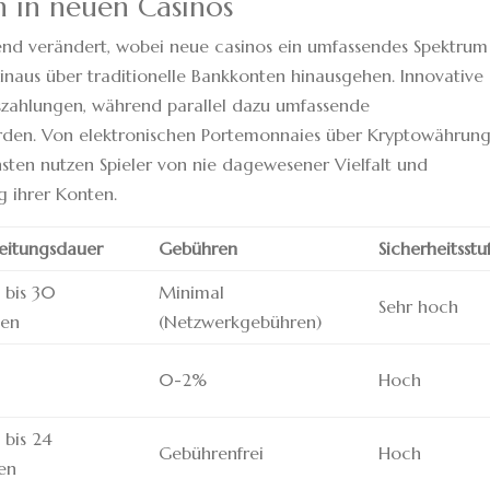
n in neuen Casinos
end verändert, wobei neue casinos ein umfassendes Spektrum
inaus über traditionelle Bankkonten hinausgehen. Innovative
uszahlungen, während parallel dazu umfassende
erden. Von elektronischen Portemonnaies über Kryptowährun
ensten nutzen Spieler von nie dagewesener Vielfalt und
g ihrer Konten.
eitungsdauer
Gebühren
Sicherheitsstu
t bis 30
Minimal
Sehr hoch
ten
(Netzwerkgebühren)
t
0-2%
Hoch
 bis 24
Gebührenfrei
Hoch
en