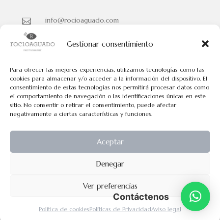
info@rocioaguado.com

955 467 324

Gestionar consentimiento
Paseo de Cristina Nº 3 entreplanta, Sevilla 41001

Para ofrecer las mejores experiencias, utilizamos tecnologías como las
cookies para almacenar y/o acceder a la información del dispositivo. El
consentimiento de estas tecnologías nos permitirá procesar datos como
Políticas de Cookies
el comportamiento de navegación o las identificaciones únicas en este
Políticas de Privacidad
sitio. No consentir o retirar el consentimiento, puede afectar
negativamente a ciertas características y funciones.
Aviso Legal
Aceptar
Todos los contenidos tienen el © de Rocio Aguado.
Denegar
No pueden usarse los contenidos de esta web para fines comerciales
Ver preferencias
exepto permiso explicito por escrito.
Contáctenos
Política de cookies
Políticas de Privacidad
Aviso legal