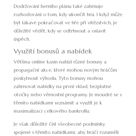
Dodržování herního plánu také zahrnuje
rozhodování o tom, kdy ukončit hru. I když může
být lákavé pokračovat ve hře při vítězstvích, je
důležité vědět, kdy se odtrhnout a oslavit
úspěch.
Využití bonusů a nabídek
Většina online kasin nabízí různé bonusy a
propagační akce, které mohou novým hráčům
poskytnout výhodu. Tyto bonusy mohou
zahrnovat nabídky na první vklad, bezplatné
otočky nebo věrnostní programy. Je moudré se s
těmito nabídkami seznámit a využít je k
maximalizaci celkového bankrollu.
Je však důležité číst všeobecné podmínky
spojené s těmito nabídkami, aby hráči rozuměli