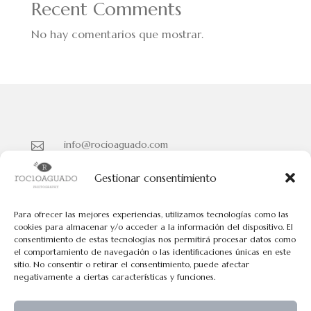
Recent Comments
No hay comentarios que mostrar.
info@rocioaguado.com

955 467 324

Gestionar consentimiento
Paseo de Cristina Nº 3 entreplanta, Sevilla 41001

Para ofrecer las mejores experiencias, utilizamos tecnologías como las
cookies para almacenar y/o acceder a la información del dispositivo. El
consentimiento de estas tecnologías nos permitirá procesar datos como
Políticas de Cookies
el comportamiento de navegación o las identificaciones únicas en este
Políticas de Privacidad
sitio. No consentir o retirar el consentimiento, puede afectar
negativamente a ciertas características y funciones.
Aviso Legal