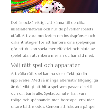
Det är också viktigt att känna till de olika
insatsalternativen och hur de påverkar spelets
utfall. Att vara medveten om insatsgränser och
olika strategier för att hantera dina spelpengar
gör att du kan spela mer effektivt och njuta av
spelet utan att riskera mer än du har råd med.
Välj rätt spel och apparater
Att välja rätt spel kan ha stor effekt på din
upplevelse. Med så många alternativ tillgängliga
är det viktigt att hitta spel som passar din stil
och din bankrulle. Spelautomater kan vara
roliga och spännande, men bordsspel erbjuder
oftare bättre odds. Genom att fokusera på spel