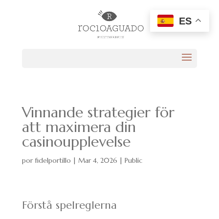
ES
Vinnande strategier för
att maximera din
casinoupplevelse
por
fidelportillo
|
Mar 4, 2026
|
Public
Förstå spelreglerna