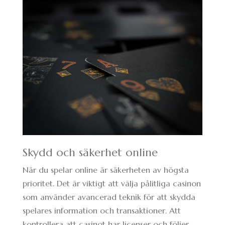
Skydd och säkerhet online
När du spelar online är säkerheten av högsta
prioritet. Det är viktigt att välja pålitliga casinon
som använder avancerad teknik för att skydda
spelares information och transaktioner. Att
kontrollera att casinot har licenser och följer