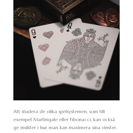
Att studera de olika spelsystemen, som till
exempel Martingale eller Fibonacci, kan också
ge insikter i hur man kan maximera sina vinster.