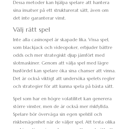
Dessa metoder kan hjälpa spelare att hantera
sina insatser på ett strukturerat sätt, även om
det inte garanterar vinst.
Välj rätt spel
Inte alla casinospel är skapade lika. Vissa spel,
som blackjack och videopoker, erbjuder bättre
odds och mer strategiskt djup jämfört med
slotmaskiner. Genom att välja spel med lägre
husfördel kan spelare öka sina chanser att vinna.
Det är också viktigt att undersöka spelets regler
och strategier för att kunna spela på bästa sätt.
Spel som har en högre volatilitet kan generera
större vinster, men de är också mer riskfyllda.
Spelare bör överväga sin egen spelstil och
riskbenägenhet när de väljer spel. Att testa olika