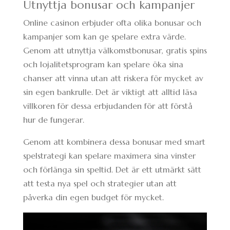
Utnyttja bonusar och kampanjer
Online casinon erbjuder ofta olika bonusar och
kampanjer som kan ge spelare extra värde.
Genom att utnyttja välkomstbonusar, gratis spins
och lojalitetsprogram kan spelare öka sina
chanser att vinna utan att riskera för mycket av
sin egen bankrulle. Det är viktigt att alltid läsa
villkoren för dessa erbjudanden för att förstå
hur de fungerar.
Genom att kombinera dessa bonusar med smart
spelstrategi kan spelare maximera sina vinster
och förlänga sin speltid. Det är ett utmärkt sätt
att testa nya spel och strategier utan att
påverka din egen budget för mycket.