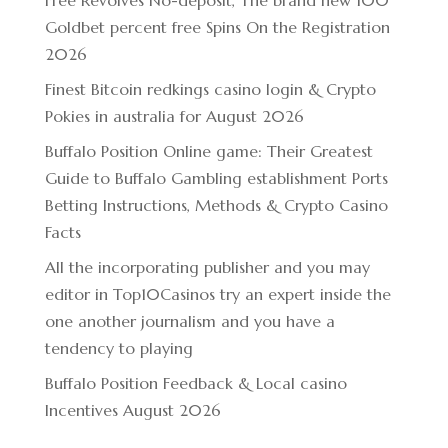
Free Revolves No-deposit, The brand new 100
Goldbet percent free Spins On the Registration
2026
Finest Bitcoin redkings casino login & Crypto
Pokies in australia for August 2026
Buffalo Position Online game: Their Greatest
Guide to Buffalo Gambling establishment Ports
Betting Instructions, Methods & Crypto Casino
Facts
All the incorporating publisher and you may
editor in Top10Casinos try an expert inside the
one another journalism and you have a
tendency to playing
Buffalo Position Feedback & Local casino
Incentives August 2026