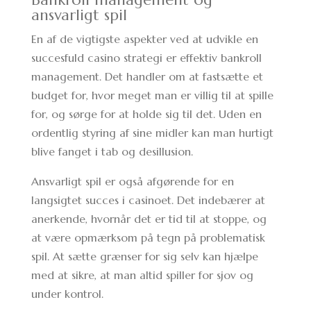
ansvarligt spil
En af de vigtigste aspekter ved at udvikle en
succesfuld casino strategi er effektiv bankroll
management. Det handler om at fastsætte et
budget for, hvor meget man er villig til at spille
for, og sørge for at holde sig til det. Uden en
ordentlig styring af sine midler kan man hurtigt
blive fanget i tab og desillusion.
Ansvarligt spil er også afgørende for en
langsigtet succes i casinoet. Det indebærer at
anerkende, hvornår det er tid til at stoppe, og
at være opmærksom på tegn på problematisk
spil. At sætte grænser for sig selv kan hjælpe
med at sikre, at man altid spiller for sjov og
under kontrol.