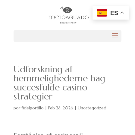
ES
Udforskning af
hemmelighederne bag
succesfulde casino
strategier
por
fidelportillo
|
Feb 28, 2026
|
Uncategorized