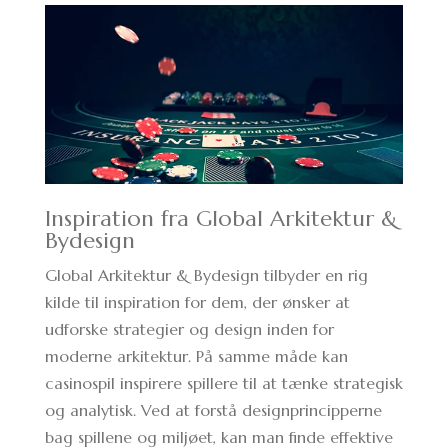
Inspiration fra Global Arkitektur &
Bydesign
Global Arkitektur & Bydesign tilbyder en rig
kilde til inspiration for dem, der ønsker at
udforske strategier og design inden for
moderne arkitektur. På samme måde kan
casinospil inspirere spillere til at tænke strategisk
og analytisk. Ved at forstå designprincipperne
bag spillene og miljøet, kan man finde effektive