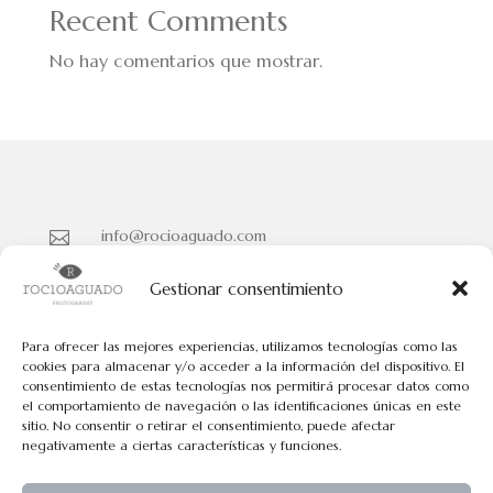
Recent Comments
No hay comentarios que mostrar.
info@rocioaguado.com

955 467 324

Gestionar consentimiento
Paseo de Cristina Nº 3 entreplanta, Sevilla 41001

Para ofrecer las mejores experiencias, utilizamos tecnologías como las
cookies para almacenar y/o acceder a la información del dispositivo. El
consentimiento de estas tecnologías nos permitirá procesar datos como
Políticas de Cookies
el comportamiento de navegación o las identificaciones únicas en este
Políticas de Privacidad
sitio. No consentir o retirar el consentimiento, puede afectar
negativamente a ciertas características y funciones.
Aviso Legal