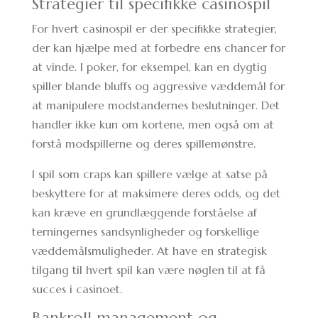
Strategier til specifikke casinospil
For hvert casinospil er der specifikke strategier,
der kan hjælpe med at forbedre ens chancer for
at vinde. I poker, for eksempel, kan en dygtig
spiller blande bluffs og aggressive væddemål for
at manipulere modstandernes beslutninger. Det
handler ikke kun om kortene, men også om at
forstå modspillerne og deres spillemønstre.
I spil som craps kan spillere vælge at satse på
beskyttere for at maksimere deres odds, og det
kan kræve en grundlæggende forståelse af
terningernes sandsynligheder og forskellige
væddemålsmuligheder. At have en strategisk
tilgang til hvert spil kan være nøglen til at få
succes i casinoet.
Bankroll management og