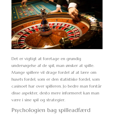
Det er vigtigt at foretage en grundig
undersøgelse af de spil, man ønsker at spille.
Mange spillere vil drage fordel af at lære om
husets fordel, som er den statistiske fordel, som
casinoet har over spilleren. Jo bedre man forstår
disse aspekter, desto mere informeret kan man
være i sine spil og strategier.
Psychologien bag spilleadfærd