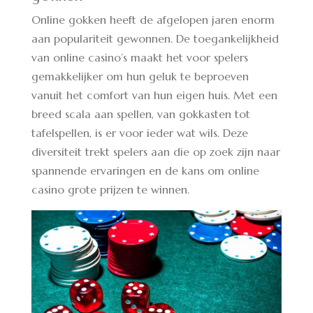
Online gokken heeft de afgelopen jaren enorm
aan populariteit gewonnen. De toegankelijkheid
van online casino’s maakt het voor spelers
gemakkelijker om hun geluk te beproeven
vanuit het comfort van hun eigen huis. Met een
breed scala aan spellen, van gokkasten tot
tafelspellen, is er voor ieder wat wils. Deze
diversiteit trekt spelers aan die op zoek zijn naar
spannende ervaringen en de kans om
online
casino
grote prijzen te winnen.