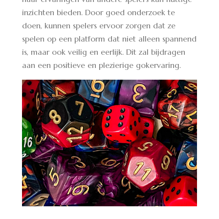
inzichten bieden. Door goed onderzoek te
doen, kunnen spelers ervoor zorgen dat ze
spelen op een platform dat niet alleen spannend
is, maar ook veilig en eerlijk. Dit zal bijdragen
aan een positieve en plezierige gokervaring.