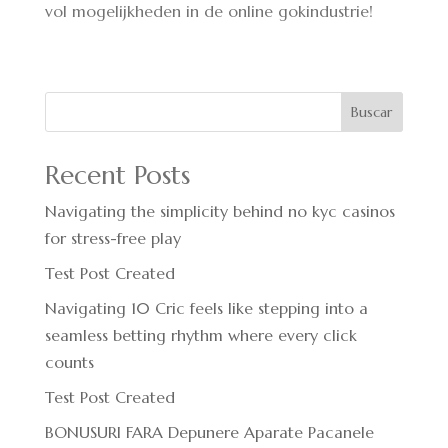
vol mogelijkheden in de online gokindustrie!
Buscar
Recent Posts
Navigating the simplicity behind no kyc casinos
for stress-free play
Test Post Created
Navigating 10 Cric feels like stepping into a
seamless betting rhythm where every click
counts
Test Post Created
BONUSURI FARA Depunere Aparate Pacanele