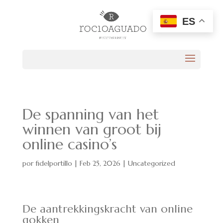
ES
De spanning van het
winnen van groot bij
online casino’s
por
fidelportillo
|
Feb 25, 2026
|
Uncategorized
De aantrekkingskracht van online
gokken