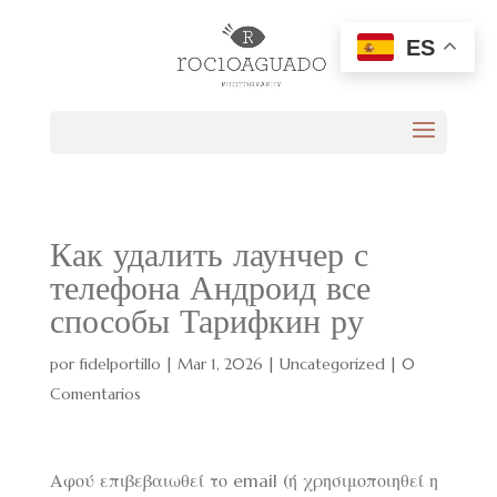
ES
Как удалить лаунчер с
телефона Андроид все
способы Тарифкин ру
por
fidelportillo
|
Mar 1, 2026
|
Uncategorized
|
0
Comentarios
Αφού επιβεβαιωθεί το email (ή χρησιμοποιηθεί η