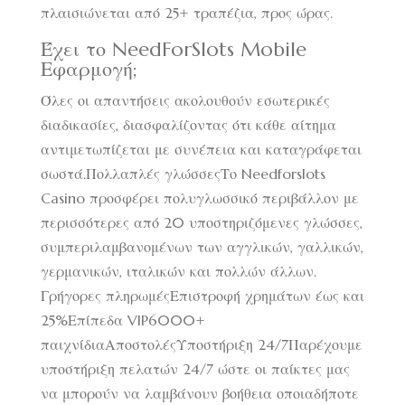
πλαισιώνεται από 25+ τραπέζια, προς ώρας.
Έχει το NeedForSlots Mobile
Εφαρμογή;
Όλες οι απαντήσεις ακολουθούν εσωτερικές
διαδικασίες, διασφαλίζοντας ότι κάθε αίτημα
αντιμετωπίζεται με συνέπεια και καταγράφεται
σωστά.Πολλαπλές γλώσσεςΤο Needforslots
Casino προσφέρει πολυγλωσσικό περιβάλλον με
περισσότερες από 20 υποστηριζόμενες γλώσσες,
συμπεριλαμβανομένων των αγγλικών, γαλλικών,
γερμανικών, ιταλικών και πολλών άλλων.
Γρήγορες πληρωμέςΕπιστροφή χρημάτων έως και
25%Επίπεδα VIP6000+
παιχνίδιαΑποστολέςΥποστήριξη 24/7Παρέχουμε
υποστήριξη πελατών 24/7 ώστε οι παίκτες μας
να μπορούν να λαμβάνουν βοήθεια οποιαδήποτε