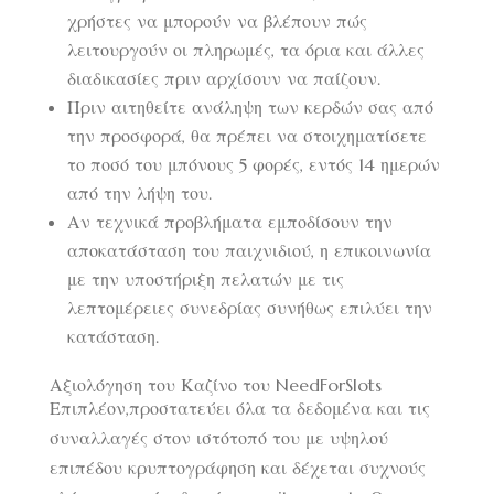
χρήστες να μπορούν να βλέπουν πώς
λειτουργούν οι πληρωμές, τα όρια και άλλες
διαδικασίες πριν αρχίσουν να παίζουν.
Πριν αιτηθείτε ανάληψη των κερδών σας από
την προσφορά, θα πρέπει να στοιχηματίσετε
το ποσό του μπόνους 5 φορές, εντός 14 ημερών
από την λήψη του.
Αν τεχνικά προβλήματα εμποδίσουν την
αποκατάσταση του παιχνιδιού, η επικοινωνία
με την υποστήριξη πελατών με τις
λεπτομέρειες συνεδρίας συνήθως επιλύει την
κατάσταση.
Αξιολόγηση του Καζίνο του NeedForSlots
Επιπλέον,προστατεύει όλα τα δεδομένα και τις
συναλλαγές στον ιστότοπό του με υψηλού
επιπέδου κρυπτογράφηση και δέχεται συχνούς