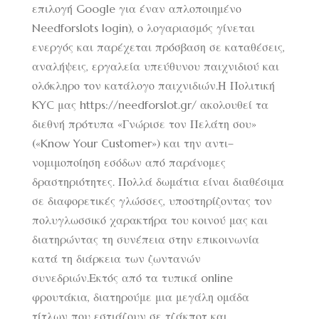
επιλογή Google για έναν απλοποιημένο
Needforslots login), ο λογαριασμός γίνεται
ενεργός και παρέχεται πρόσβαση σε καταθέσεις,
αναλήψεις, εργαλεία υπεύθυνου παιχνιδιού και
ολόκληρο τον κατάλογο παιχνιδιών.Η Πολιτική
KYC μας
https://needforslot.gr/
ακολουθεί τα
διεθνή πρότυπα «Γνώρισε τον Πελάτη σου»
(«Know Your Customer») και την αντι–
νομιμοποίηση εσόδων από παράνομες
δραστηριότητες. Πολλά δωμάτια είναι διαθέσιμα
σε διαφορετικές γλώσσες, υποστηρίζοντας τον
πολυγλωσσικό χαρακτήρα του κοινού μας και
διατηρώντας τη συνέπεια στην επικοινωνία
κατά τη διάρκεια των ζωντανών
συνεδριών.Εκτός από τα τυπικά online
φρουτάκια, διατηρούμε μια μεγάλη ομάδα
τίτλων που εστιάζουν σε τζάκποτ και