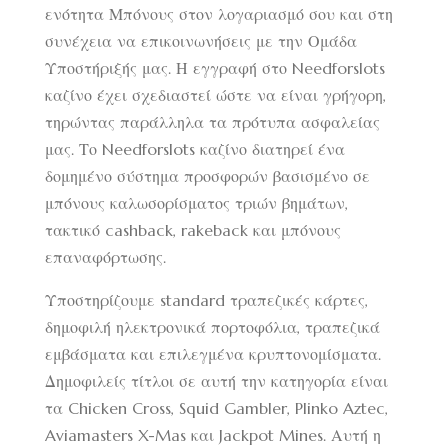
ενότητα Μπόνους στον λογαριασμό σου και στη
συνέχεια να επικοινωνήσεις με την Ομάδα
Υποστήριξής μας. Η εγγραφή στο Needforslots
καζίνο έχει σχεδιαστεί ώστε να είναι γρήγορη,
τηρώντας παράλληλα τα πρότυπα ασφαλείας
μας. Το Needforslots καζίνο διατηρεί ένα
δομημένο σύστημα προσφορών βασισμένο σε
μπόνους καλωσορίσματος τριών βημάτων,
τακτικό cashback, rakeback και μπόνους
επαναφόρτωσης.
Υποστηρίζουμε standard τραπεζικές κάρτες,
δημοφιλή ηλεκτρονικά πορτοφόλια, τραπεζικά
εμβάσματα και επιλεγμένα κρυπτονομίσματα.
Δημοφιλείς τίτλοι σε αυτή την κατηγορία είναι
τα Chicken Cross, Squid Gambler, Plinko Aztec,
Aviamasters X-Mas και Jackpot Mines. Αυτή η