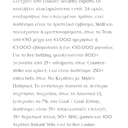
ελέγχους από ειδικούς security experts. Οι
αναλήψεις ολοκληρώνονται εντός 24 ωρών,
ανεξαρτήτως του επιλεγμένου τρόπου, ενώ
διαθέσιμα είναι το τραπεζικό έμβασμα, Skrill και
τουλάχιστον 6 κρυπτονομίσματα, όπως το Tron,
από €50 μέχρι και €1.000 ημερησίως ή
€3.000 εβδομαδιαία ή έως €10.000 μηνιαίως.
Για το live betting, φιλοξενούνται 800+
γεγονότα από 25+ αθλήματα, όπως Counter-
strike και κρίκετ, ενώ είναι διαθέσιμα 250+
extra bets, όπως Να Κερδίσει με Μηδέν
Παθητικό. Το αντίστοιχο ποσοστό σε δεύτερης
ταχύτητας παιχνίδια, όπως το Ασιατικό CL,
ξεπερνάει το 7%, στο Goal / Goal. Επίσης,
διαθέσιμες είναι 35+ αποκλειστικές επιλογές,
35+ θεματικοί τίτλοι, 90+ RNG games και 100
περίπου Instant Win, ενώ το live casino