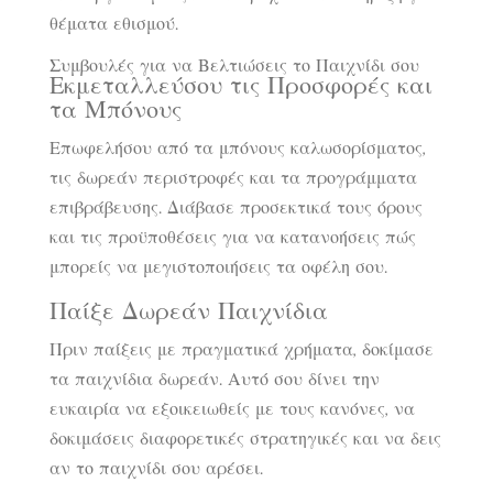
θέματα εθισμού.
Συμβουλές για να Βελτιώσεις το Παιχνίδι σου
Εκμεταλλεύσου τις Προσφορές και
τα Μπόνους
Επωφελήσου από τα μπόνους καλωσορίσματος,
τις δωρεάν περιστροφές και τα προγράμματα
επιβράβευσης. Διάβασε προσεκτικά τους όρους
και τις προϋποθέσεις για να κατανοήσεις πώς
μπορείς να μεγιστοποιήσεις τα οφέλη σου.
Παίξε Δωρεάν Παιχνίδια
Πριν παίξεις με πραγματικά χρήματα, δοκίμασε
τα παιχνίδια δωρεάν. Αυτό σου δίνει την
ευκαιρία να εξοικειωθείς με τους κανόνες, να
δοκιμάσεις διαφορετικές στρατηγικές και να δεις
αν το παιχνίδι σου αρέσει.