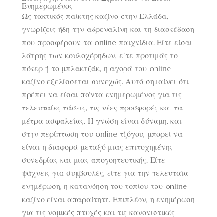
Ενημερωμένος
Ως τακτικός παίκτης καζίνο στην Ελλάδα,
γνωρίζεις ήδη την αδρεναλίνη και τη διασκέδαση
που προσφέρουν τα online παιχνίδια. Είτε είσαι
λάτρης των κουλοχέρηδων, είτε προτιμάς το
πόκερ ή το μπλακτζάκ, η αγορά του online
καζίνο εξελίσσεται συνεχώς. Αυτό σημαίνει ότι
πρέπει να είσαι πάντα ενημερωμένος για τις
τελευταίες τάσεις, τις νέες προσφορές και τα
μέτρα ασφαλείας. Η γνώση είναι δύναμη, και
στην περίπτωση του online τζόγου, μπορεί να
είναι η διαφορά μεταξύ μιας επιτυχημένης
συνεδρίας και μιας απογοητευτικής. Είτε
ψάχνεις για συμβουλές, είτε για την τελευταία
ενημέρωση, η κατανόηση του τοπίου του online
καζίνο είναι απαραίτητη. Επιπλέον, η ενημέρωση
για τις νομικές πτυχές και τις κανονιστικές