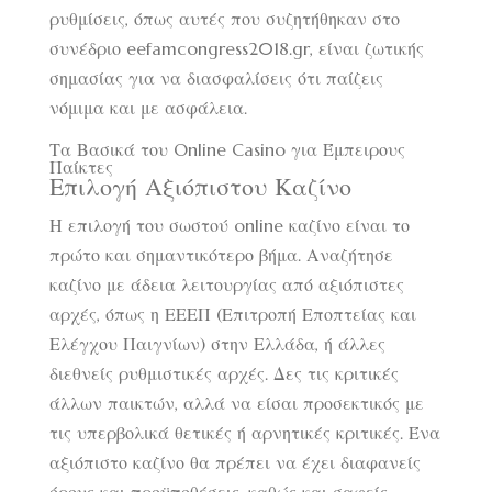
ρυθμίσεις, όπως αυτές που συζητήθηκαν στο
συνέδριο
eefamcongress2018.gr
, είναι ζωτικής
σημασίας για να διασφαλίσεις ότι παίζεις
νόμιμα και με ασφάλεια.
Τα Βασικά του Online Casino για Έμπειρους
Παίκτες
Επιλογή Αξιόπιστου Καζίνο
Η επιλογή του σωστού online καζίνο είναι το
πρώτο και σημαντικότερο βήμα. Αναζήτησε
καζίνο με άδεια λειτουργίας από αξιόπιστες
αρχές, όπως η ΕΕΕΠ (Επιτροπή Εποπτείας και
Ελέγχου Παιγνίων) στην Ελλάδα, ή άλλες
διεθνείς ρυθμιστικές αρχές. Δες τις κριτικές
άλλων παικτών, αλλά να είσαι προσεκτικός με
τις υπερβολικά θετικές ή αρνητικές κριτικές. Ένα
αξιόπιστο καζίνο θα πρέπει να έχει διαφανείς