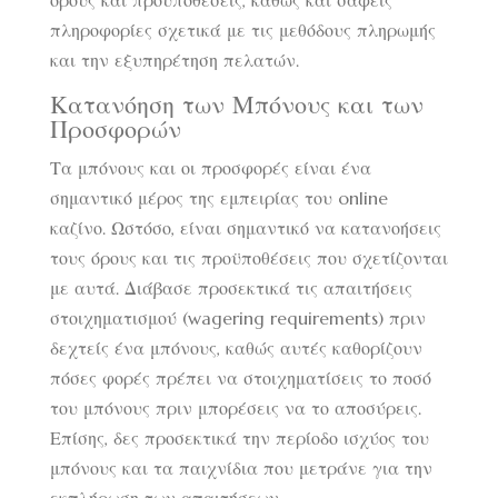
όρους και προϋποθέσεις, καθώς και σαφείς
πληροφορίες σχετικά με τις μεθόδους πληρωμής
και την εξυπηρέτηση πελατών.
Κατανόηση των Μπόνους και των
Προσφορών
Τα μπόνους και οι προσφορές είναι ένα
σημαντικό μέρος της εμπειρίας του online
καζίνο. Ωστόσο, είναι σημαντικό να κατανοήσεις
τους όρους και τις προϋποθέσεις που σχετίζονται
με αυτά. Διάβασε προσεκτικά τις απαιτήσεις
στοιχηματισμού (wagering requirements) πριν
δεχτείς ένα μπόνους, καθώς αυτές καθορίζουν
πόσες φορές πρέπει να στοιχηματίσεις το ποσό
του μπόνους πριν μπορέσεις να το αποσύρεις.
Επίσης, δες προσεκτικά την περίοδο ισχύος του
μπόνους και τα παιχνίδια που μετράνε για την