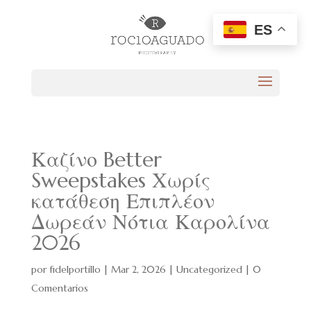
ES
Καζίνο Better
Sweepstakes Χωρίς
κατάθεση Επιπλέον
Δωρεάν Νότια Καρολίνα
2026
por
fidelportillo
|
Mar 2, 2026
|
Uncategorized
|
0
Comentarios