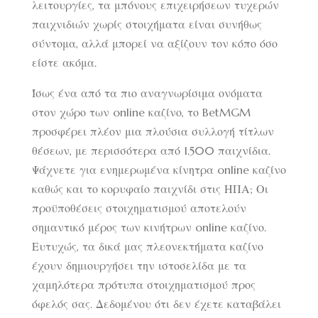
λειτουργίες, τα μπόνους επιχειρήσεων τυχερών
παιχνιδιών χωρίς στοιχήματα είναι συνήθως
σύντομα, αλλά μπορεί να αξίζουν τον κόπο όσο
είστε ακόμα.
Ίσως ένα από τα πιο αναγνωρίσιμα ονόματα
στον χώρο των online καζίνο, το BetMGM
προσφέρει πλέον μια πλούσια συλλογή τίτλων
θέσεων, με περισσότερα από 1.500 παιχνίδια.
Ψάχνετε για ενημερωμένα κίνητρα online καζίνο
καθώς και το κορυφαίο παιχνίδι στις ΗΠΑ; Οι
προϋποθέσεις στοιχηματισμού αποτελούν
σημαντικό μέρος των κινήτρων online καζίνο.
Ευτυχώς, τα δικά μας πλεονεκτήματα καζίνο
έχουν δημιουργήσει την ιστοσελίδα με τα
χαμηλότερα πρότυπα στοιχηματισμού προς
όφελός σας. Δεδομένου ότι δεν έχετε καταβάλει