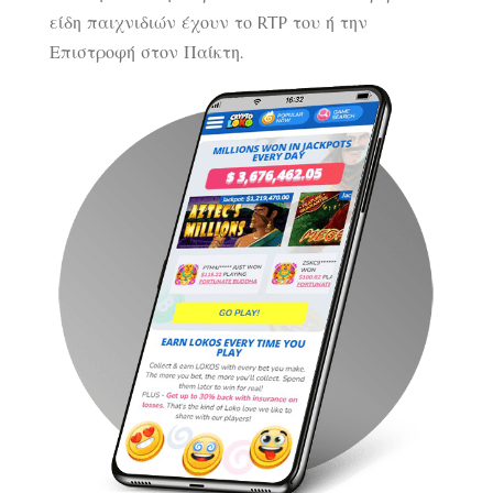
είδη παιχνιδιών έχουν το RTP του ή την
Επιστροφή στον Παίκτη.