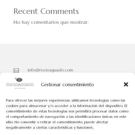
Recent Comments
No hay comentarios que mostrar.
info@rocioaguado.com

955 467 324

Gestionar consentimiento
Paseo de Cristina Nº 3 entreplanta, Sevilla 41001

Para ofrecer las mejores experiencias, utilizamos tecnologías como las
cookies para almacenar y/o acceder a la información del dispositivo. El
consentimiento de estas tecnologías nos permitirá procesar datos como
Políticas de Cookies
el comportamiento de navegación o las identificaciones únicas en este
Políticas de Privacidad
sitio. No consentir o retirar el consentimiento, puede afectar
negativamente a ciertas características y funciones.
Aviso Legal