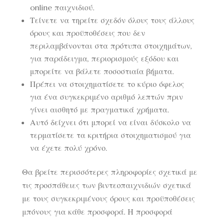
online παιχνιδιού.
Τείνετε να τηρείτε σχεδόν όλους τους άλλους
όρους και προϋποθέσεις που δεν
περιλαμβάνονται στα πρότυπα στοιχημάτων,
για παράδειγμα, περιορισμούς εξόδου και
μπορείτε να βάλετε ποσοστιαία βήματα.
Πρέπει να στοιχηματίσετε το κύριο όφελος
για ένα συγκεκριμένο αριθμό λεπτών πριν
γίνει αισθητό με πραγματικά χρήματα.
Αυτό δείχνει ότι μπορεί να είναι δύσκολο να
τερματίσετε τα κριτήρια στοιχηματισμού για
να έχετε πολύ χρόνο.
Θα βρείτε περισσότερες πληροφορίες σχετικά με
τις προσπάθειες των βιντεοπαιχνιδιών σχετικά
με τους συγκεκριμένους όρους και προϋποθέσεις
μπόνους για κάθε προσφορά. Η προσφορά