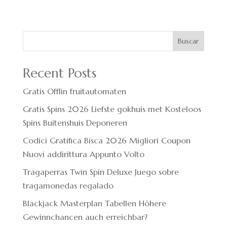
Buscar
Recent Posts
Gratis Offlin fruitautomaten
Gratis Spins 2026 Liefste gokhuis met Kosteloos
Spins Buitenshuis Deponeren
Codici Gratifica Bisca 2026 Migliori Coupon
Nuovi addirittura Appunto Volto
Tragaperras Twin Spin Deluxe Juego sobre
tragamonedas regalado
Blackjack Masterplan Tabellen Höhere
Gewinnchancen auch erreichbar?